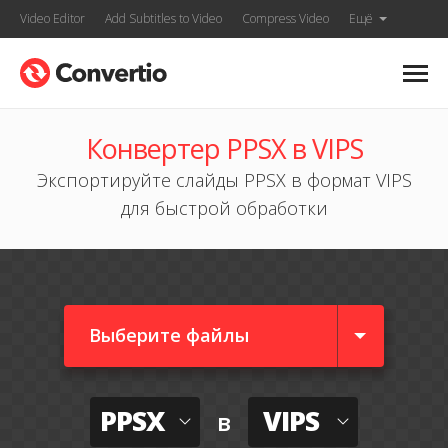
Video Editor
Add Subtitles to Video
Compress Video
Ещё
Конвертер PPSX в VIPS
Экспортируйте слайды PPSX в формат VIPS
для быстрой обработки
Выберите файлы
PPSX
VIPS
в