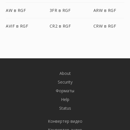
AW в RGF
3FR в RGF
ARW в RGF
AVIF в RGF
CR2 в RGF
CRW в RGF
About
Security
Форматы
Help
Status
Конвертер видео
Конвертер аудио