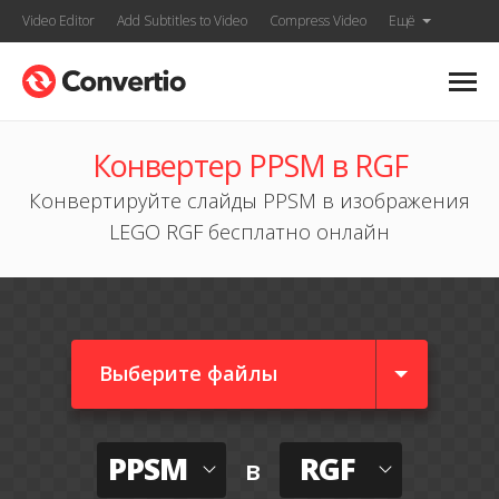
Video Editor
Add Subtitles to Video
Compress Video
Ещё
Конвертер PPSM в RGF
Конвертируйте слайды PPSM в изображения
LEGO RGF бесплатно онлайн
Выберите файлы
PPSM
RGF
в