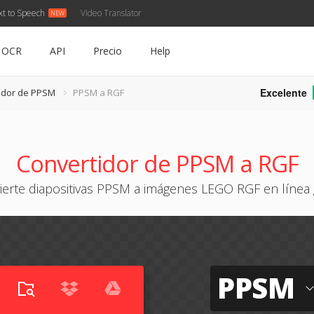
xt to Speech
Video Translator
OCR
API
Precio
Help
Excelente
idor de PPSM
PPSM a RGF
Convertidor de PPSM a RGF
ierte diapositivas PPSM a imágenes LEGO RGF en línea g
PPSM