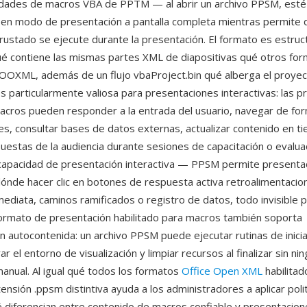
idades de macros VBA de PPTM — al abrir un archivo PPSM, esté
en modo de presentación a pantalla completa mientras permite q
rustado se ejecute durante la presentación. El formato es estru
ué contiene las mismas partes XML de diapositivas qué otros fo
OOXML, además de un flujo vbaProject.bin qué alberga el proyec
s particularmente valiosa para presentaciones interactivas: las 
cros pueden responder a la entrada del usuario, navegar de form
es, consultar bases de datos externas, actualizar contenido en ti
puestas de la audiencia durante sesiones de capacitación o evalua
 capacidad de presentación interactiva — PPSM permite presenta
dónde hacer clic en botones de respuesta activa retroalimentacio
ediata, caminos ramificados o registro de datos, todo invisible p
 formato de presentación habilitado para macros también soporta
 autocontenida: un archivo PPSM puede ejecutar rutinas de inicial
rar el entorno de visualización y limpiar recursos al finalizar sin ni
manual. Al igual qué todos los formatos
Office Open XML
habilitad
ensión .ppsm distintiva ayuda a los administradores a aplicar poli
 diferencian entre contenido de macros confiable y presentacion