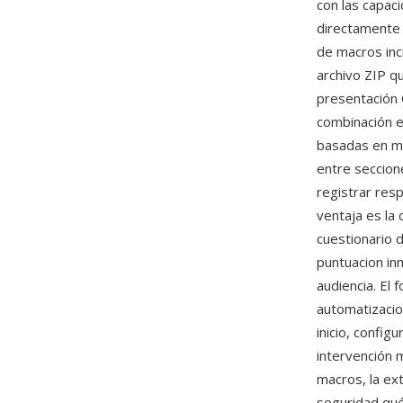
con las capac
directamente 
de macros inc
archivo ZIP q
presentación 
combinación e
basadas en ma
entre seccion
registrar res
ventaja es la
cuestionario 
puntuacion inm
audiencia. El
automatizacion
inicio, configu
intervención 
macros, la ext
seguridad qué