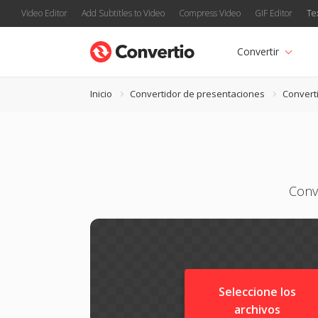
Video Editor
Add Subtitles to Video
Compress Video
GIF Editor
Te
Convertir
Inicio
Convertidor de presentaciones
Convert
Conv
Seleccione los
archivos