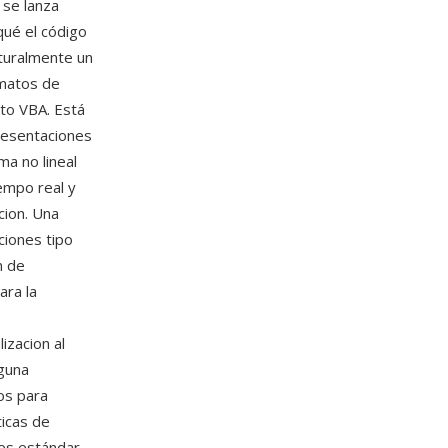
 se lanza
ué el código
cturalmente un
rmatos de
to VBA. Está
presentaciones
a no lineal
empo real y
cion. Una
ciones tipo
n de
ara la
izacion al
nguna
os para
ticas de
es estándar.