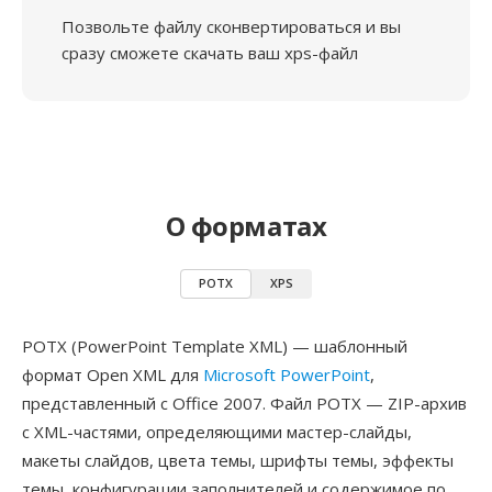
Позвольте файлу сконвертироваться и вы
сразу сможете скачать ваш xps-файл
О форматах
POTX
XPS
POTX (PowerPoint Template XML) — шаблонный
формат Open XML для
Microsoft PowerPoint
,
представленный с Office 2007. Файл POTX — ZIP-архив
с XML-частями, определяющими мастер-слайды,
макеты слайдов, цвета темы, шрифты темы, эффекты
темы, конфигурации заполнителей и содержимое по