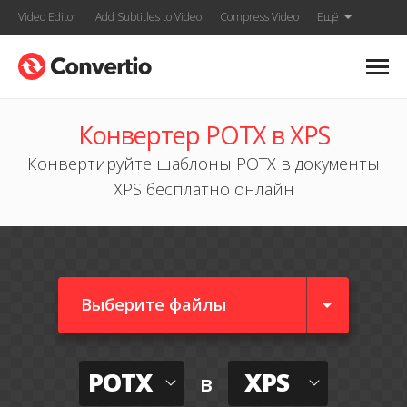
Video Editor
Add Subtitles to Video
Compress Video
Ещё
Конвертер POTX в XPS
Конвертируйте шаблоны POTX в документы
XPS бесплатно онлайн
Выберите файлы
POTX
XPS
в