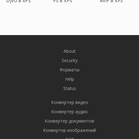
DJVU в XPS
PS в XPS
AVIF в XPS
About
Security
Форматы
Help
Status
Конвертер видео
Конвертер аудио
Конвертер документов
Конвертер изображений