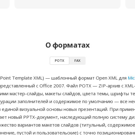
О форматах
POTX
FAX
Point Template XML) — шаблонный формат Open XML для
Mic
 представленный с Office 2007. Файл POTX — ZIP-архив с XML
ми мастер-слайды, макеты слайдов, цвета темы, шрифты т
гурации заполнителей и содержимое по умолчанию — все н
я единой визуальной основы новых презентаций. При приме
ает новый PPTX-документ, наследующий полную систему ди
ожество вариантов макетов слайдов (титульный, содержимое
внение, пустой и пользовательские) с точно позиционирова