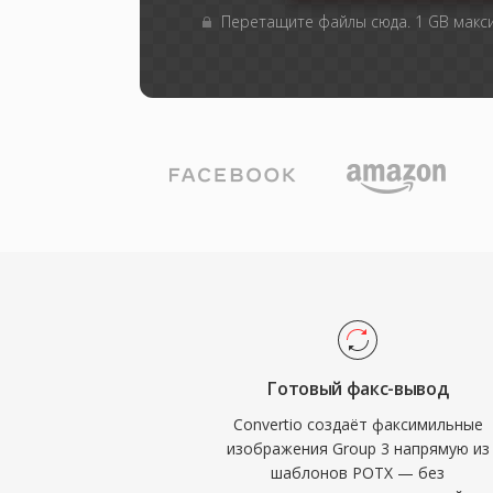
Перетащите файлы сюда. 1 GB мак
Готовый факс-вывод
Convertio создаёт факсимильные
изображения Group 3 напрямую из
шаблонов POTX — без