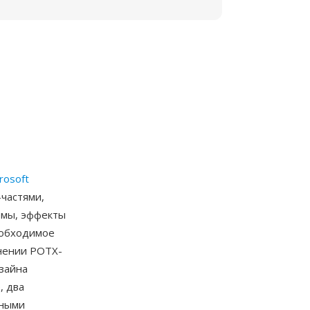
rosoft
-частями,
емы, эффекты
еобходимое
нении POTX-
зайна
, два
нными