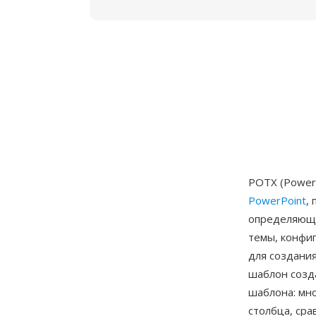
POTX (Power
PowerPoint
,
определяющи
темы, конфи
для создани
шаблон созд
шаблона: мн
столбца, сра