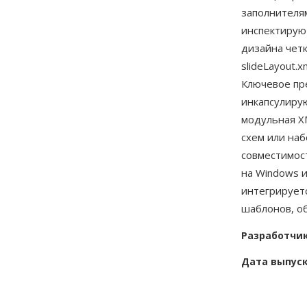
заполнителя
инспектирую
дизайна четк
slideLayout.
Ключевое пр
инкапсулирую
модульная X
схем или на
совместимос
на Windows 
интегрирует
шаблонов, о
Разработчи
Дата выпус