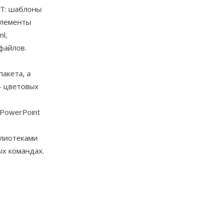
OT: шаблоны
элементы
l,
файлов.
акета, а
— цветовых
PowerPoint
блиотеками
х командах.