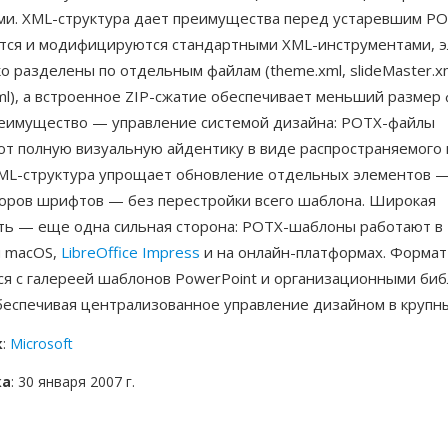
ми. XML-структура дает преимущества перед устаревшим P
тся и модифицируются стандартными XML-инструментами, 
о разделены по отдельным файлам (theme.xml, slideMaster.xm
xml), а встроенное ZIP-сжатие обеспечивает меньший размер 
еимущество — управление системой дизайна: POTX-файлы
т полную визуальную айдентику в виде распространяемого п
ML-структура упрощает обновление отдельных элементов 
боров шрифтов — без перестройки всего шаблона. Широкая
ть — еще одна сильная сторона: POTX-шаблоны работают в 
и macOS,
LibreOffice Impress
и на онлайн-платформах. Формат
ся с галереей шаблонов PowerPoint и организационными би
беспечивая централизованное управление дизайном в крупны
к
:
Microsoft
ка
: 30 января 2007 г.