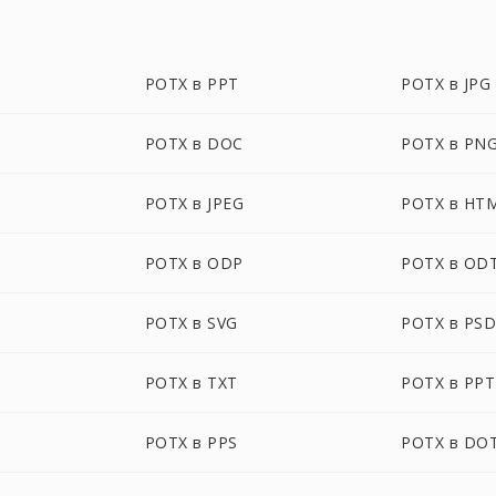
POTX в PPT
POTX в JPG
POTX в DOC
POTX в PN
POTX в JPEG
POTX в HT
POTX в ODP
POTX в OD
POTX в SVG
POTX в PS
POTX в TXT
POTX в PP
POTX в PPS
POTX в DO