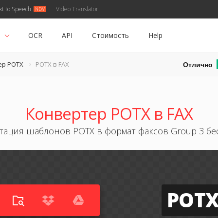
xt to Speech
Video Translator
ь
OCR
API
Стоимость
Help
Отлично
ер POTX
POTX в FAX
Конвертер POTX в FAX
тация шаблонов POTX в формат факсов Group 3 бе
POT