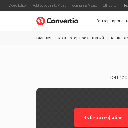
Video Editor
Add Subtitles to Video
Compress Video
GIF Editor
Te
Конвертироват
Главная
Конвертер презентаций
Конверт
Конвер
Выберите файлы