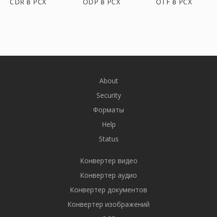
CDR в PCX
ODP в PCX
OTF в PCX
About
Security
Форматы
Help
Status
Конвертер видео
Конвертер аудио
Конвертер документов
Конвертер изображений