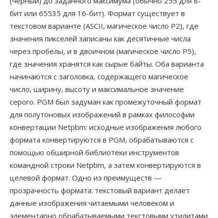
(чёрный) до заданного максимума (обычно 255 для 8-
бит или 65535 для 16-бит). Формат существует в
текстовом варианте (ASCII, магическое число P2), где
значения пикселей записаны как десятичные числа
через пробелы, и в двоичном (магическое число P5),
где значения хранятся как сырые байты. Оба варианта
начинаются с заголовка, содержащего магическое
число, ширину, высоту и максимальное значение
серого. PGM был задуман как промежуточный формат
для полутоновых изображений в рамках философии
конвертации Netpbm: исходные изображения любого
формата конвертируются в PGM, обрабатываются с
помощью обширной библиотеки инструментов
командной строки Netpbm, а затем конвертируются в
целевой формат. Одно из преимуществ —
прозрачность формата: текстовый вариант делает
данные изображения читаемыми человеком и
элементарно обрабатываемыми текстовыми утилитами