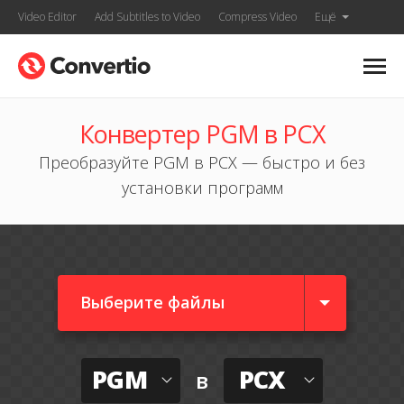
Video Editor
Add Subtitles to Video
Compress Video
Ещё
Конвертер PGM в PCX
Преобразуйте PGM в PCX — быстро и без
установки программ
Выберите файлы
PGM
PCX
в