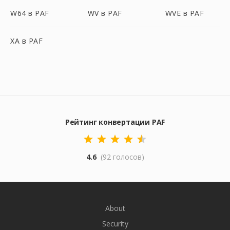
W64 в PAF
WV в PAF
WVE в PAF
XA в PAF
Рейтинг конвертации PAF
4.6
(92 голосов)
About
Security