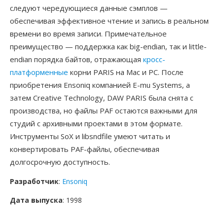
следуют чередующиеся данные сэмплов —
обеспечивая эффективное чтение и запись в реальном
времени во время записи. Примечательное
преимущество — поддержка как big-endian, так и little-
endian порядка байтов, отражающая
кросс-
платформенные
корни PARIS на Mac и PC. После
приобретения Ensoniq компанией E-mu Systems, а
затем Creative Technology, DAW PARIS была снята с
производства, но файлы PAF остаются важными для
студий с архивными проектами в этом формате.
Инструменты SoX и libsndfile умеют читать и
конвертировать PAF-файлы, обеспечивая
долгосрочную доступность.
Разработчик
:
Ensoniq
Дата выпуска
: 1998