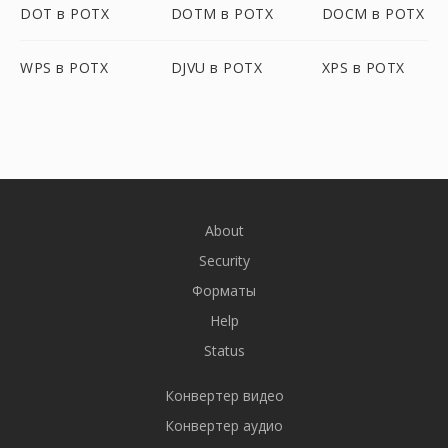
DOT в POTX
DOTM в POTX
DOCM в POTX
WPS в POTX
DJVU в POTX
XPS в POTX
About
Security
Форматы
Help
Status
Конвертер видео
Конвертер аудио