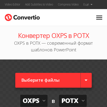
Video Editor
Add Subtitles to Video
Compress Video
Ещё
Конвертер OXPS в POTX
OXPS в POTX — современный формат
шаблонов PowerPoint
Выберите файлы
OXPS
POTX
в