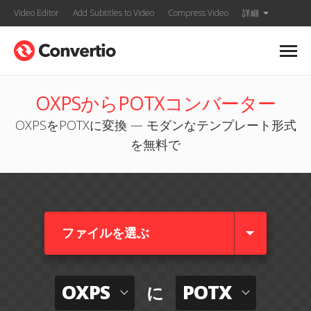
Video Editor
Add Subtitles to Video
Compress Video
詳細
OXPSからPOTXコンバーター
OXPSをPOTXに変換 — モダンなテンプレート形式
を無料で
ファイルを選ぶ
OXPS
POTX
に