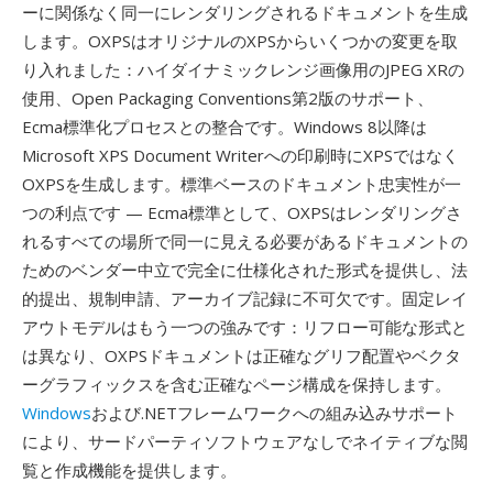
ーに関係なく同一にレンダリングされるドキュメントを生成
します。OXPSはオリジナルのXPSからいくつかの変更を取
り入れました：ハイダイナミックレンジ画像用のJPEG XRの
使用、Open Packaging Conventions第2版のサポート、
Ecma標準化プロセスとの整合です。Windows 8以降は
Microsoft XPS Document Writerへの印刷時にXPSではなく
OXPSを生成します。標準ベースのドキュメント忠実性が一
つの利点です — Ecma標準として、OXPSはレンダリングさ
れるすべての場所で同一に見える必要があるドキュメントの
ためのベンダー中立で完全に仕様化された形式を提供し、法
的提出、規制申請、アーカイブ記録に不可欠です。固定レイ
アウトモデルはもう一つの強みです：リフロー可能な形式と
は異なり、OXPSドキュメントは正確なグリフ配置やベクタ
ーグラフィックスを含む正確なページ構成を保持します。
Windows
および.NETフレームワークへの組み込みサポート
により、サードパーティソフトウェアなしでネイティブな閲
覧と作成機能を提供します。