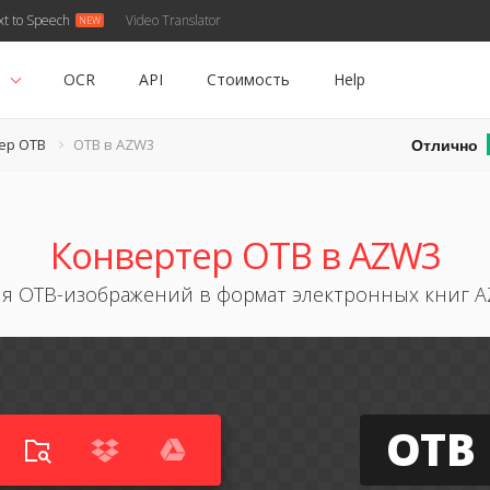
xt to Speech
Video Translator
ь
OCR
API
Стоимость
Help
Отлично
ер OTB
OTB в AZW3
Конвертер OTB в AZW3
я OTB-изображений в формат электронных книг 
OTB