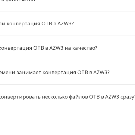
ли конвертация OTB в AZW3?
конвертация OTB в AZW3 на качество?
емени занимает конвертация OTB в AZW3?
онвертировать несколько файлов OTB в AZW3 сразу