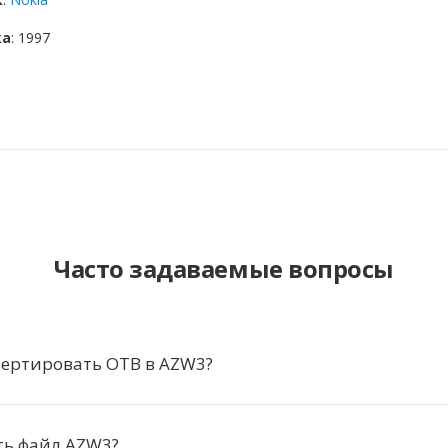
ка
: 1997
Часто задаваемые вопросы
вертировать OTB в AZW3?
ть файл AZW3?