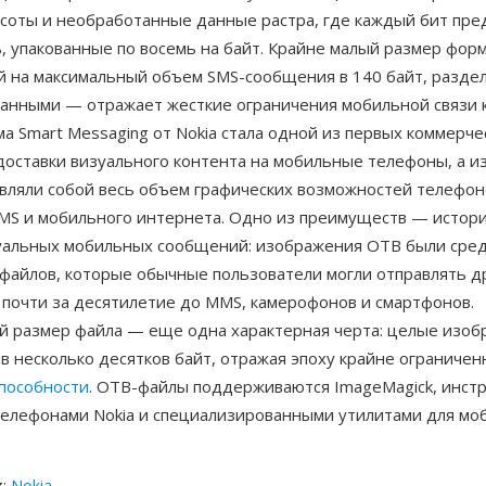
соты и необработанные данные растра, где каждый бит пре
, упакованные по восемь на байт. Крайне малый размер фор
й на максимальный объем SMS-сообщения в 140 байт, разде
анными — отражает жесткие ограничения мобильной связи 
ма Smart Messaging от Nokia стала одной из первых коммерче
доставки визуального контента на мобильные телефоны, а 
вляли собой весь объем графических возможностей телефоно
MS и мобильного интернета. Одно из преимуществ — истори
уальных мобильных сообщений: изображения OTB были сре
файлов, которые обычные пользователи могли отправлять др
почти за десятилетие до MMS, камерофонов и смартфонов.
 размер файла — еще одна характерная черта: целые изоб
 несколько десятков байт, отражая эпоху крайне ограничен
способности
. OTB-файлы поддерживаются ImageMagick, инст
телефонами Nokia и специализированными утилитами для мо
к
:
Nokia