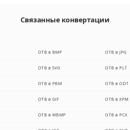
Связанные конвертации
OTB в BMP
OTB в JPG
OTB в SVG
OTB в PLT
OTB в PBM
OTB в ODT
OTB в GIF
OTB в XPM
OTB в WBMP
OTB в PCX