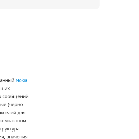
отанный
Nokia
ьших
их сообщений
ые (черно-
кселей для
 компактном
труктура
ия, значения