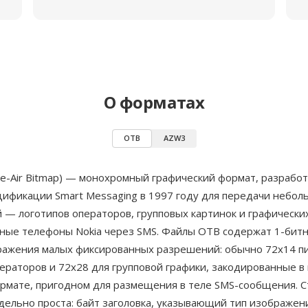
О форматах
OTB
AZW3
he-Air Bitmap) — монохромный графический формат, разраб
цификации Smart Messaging в 1997 году для передачи небол
 — логотипов операторов, групповых картинок и графическ
ные телефоны Nokia через SMS. Файлы OTB содержат 1-битн
ражения малых фиксированных разрешений: обычно 72x14 пи
ераторов и 72x28 для групповой графики, закодированные в
рмате, пригодном для размещения в теле SMS-сообщения. С
дельно проста: байт заголовка, указывающий тип изображен