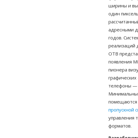
ширины и вы
один пиксель
рассчитанны
адресными д
годов. Систе
реализаций 
OTB предста
появления M
пионера виз
графических 
телефоны — 
Минимальный
помещаются в
пропускной 
управления 
форматов.
Разработчи