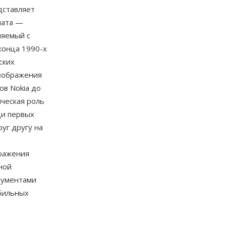
дставляет
мата —
ляемый с
конца 1990-х
ских
изображения
в Nokia до
ческая роль
ди первых
уг другу на
ражения
ной
рументами
бильных