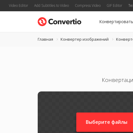
Video Editor
Add Subtitles to Video
Compress Video
GIF Editor
Te
Конвертироват
Главная
Конвертер изображений
Конверт
Конвертаци
Выберите файлы