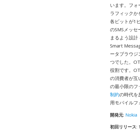
います。フォ
ラフィックか
各ビットが1
のSMSメッ
まるよう設計 
Smart M
ータブラウジ
つでした。O
役割です。O
の消費者が互
の最小限のフ
制約
の時代を反
用モバイルフ
開発元
:
Nokia
初回リリース
: