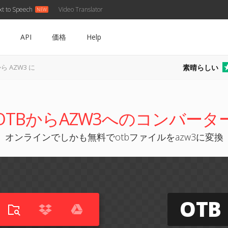
xt to Speech
Video Translator
API
価格
Help
素晴らしい
から AZW3 に
OTBからAZW3へのコンバータ
オンラインでしかも無料でotbファイルをazw3に変換
OTB