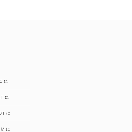
G に
LT に
DT に
PM に