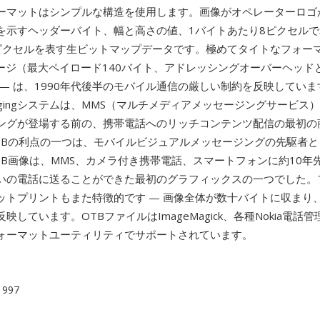
ーマットはシンプルな構造を使用します。画像がオペレーターロゴ
を示すヘッダーバイト、幅と高さの値、1バイトあたり8ピクセル
ピクセルを表す生ビットマップデータです。極めてタイトなフォーマ
セージ（最大ペイロード140バイト、アドレッシングオーバーヘッド
— は、1990年代後半のモバイル通信の厳しい制約を反映しています。
essagingシステムは、MMS（マルチメディアメッセージングサービ
ングが登場する前の、携帯電話へのリッチコンテンツ配信の最初の
TBの利点の一つは、モバイルビジュアルメッセージングの先駆者と
TB画像は、MMS、カメラ付き携帯電話、スマートフォンに約10年
いの電話に送ることができた最初のグラフィックスの一つでした。
ットプリントもまた特徴的です — 画像全体が数十バイトに収まり
映しています。OTBファイルはImageMagick、各種Nokia電話
ォーマットユーティリティでサポートされています。
 1997