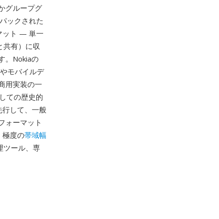
かグループグ
でパックされた
ット — 単一
と共有）に収
Nokiaの
ス）やモバイルデ
商用実装の一
しての歴史的
先行して、一般
フォーマット
、極度の
帯域幅
管理ツール、専