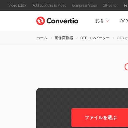
Video Editor
Add Subtitles to Video
Compress Video
GIF Editor
Te
変換
OCR
ホーム
画像変換器
OTBコンバーター
OTB 
ファイルを選ぶ