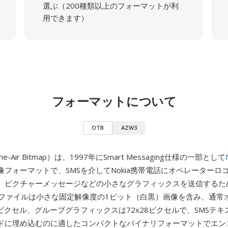
選ぶ（200種類以上のフォーマットが利
用できます）
フォーマットについて
OTB
AZW3
the-Air Bitmap）は、1997年にSmart Messaging仕様の一部として
像フォーマットで、SMSを介してNokia携帯電話にオペレーターロ
、ピクチャーメッセージなどの小さなグラフィックスを送信するた
Bファイルは小さな固定解像度の1ビット（白黒）画像を含み、通常
4ピクセル、グループグラフィックスは72x28ピクセルで、SMSテ
ドに埋め込むのに適したコンパクトなバイナリフォーマットでエン