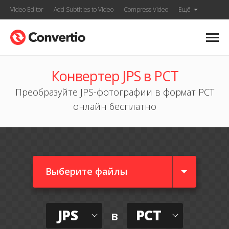
Video Editor
Add Subtitles to Video
Compress Video
Ещё
Конвертер JPS в PCT
Преобразуйте JPS-фотографии в формат PCT
онлайн бесплатно
Выберите файлы
JPS
PCT
в