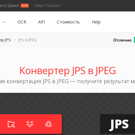
xt to Speech
Video Translator
ь
OCR
API
Стоимость
Help
Отлично
ер JPS
JPS в JPEG
Конвертер JPS в JPEG
ая конвертация JPS в JPEG — получите результат 
JPS