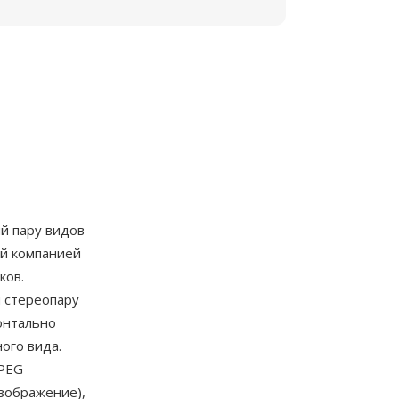
й пару видов
ый компанией
ков.
 стереопару
онтально
ого вида.
PEG-
зображение),