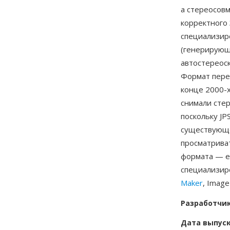
а стереосов
корректного
специализир
(генерирующ
автостереоск
Формат пере
конце 2000-х
снимали сте
поскольку JP
существующе
просматриват
формата — ещ
специализир
Maker
, Imag
Разработчи
Дата выпус