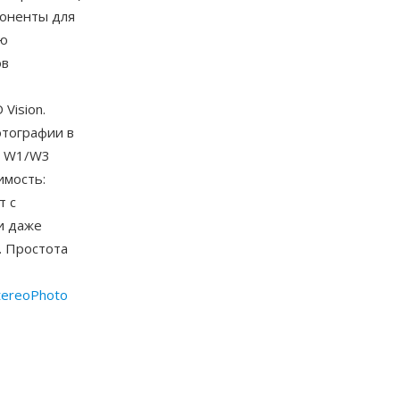
поненты для
ью
ов
Vision.
отографии в
3D W1/W3
имость:
т с
и даже
. Простота
tereoPhoto