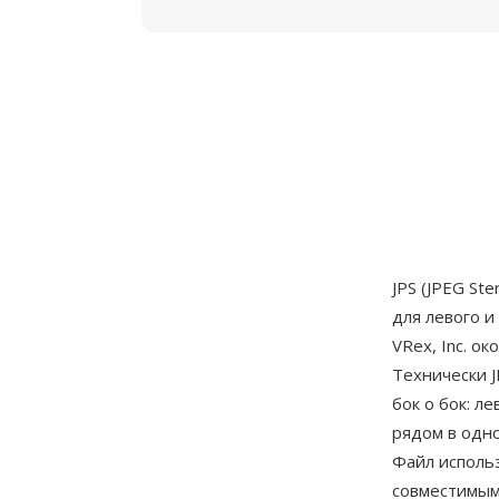
JPS (JPEG St
для левого и
VRex, Inc. о
Технически 
бок о бок: 
рядом в одн
Файл исполь
совместимым