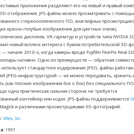
местимые приложения разделяют его на левый и правый ком
 3D-отображения. JPS-файлы можно просматривать с помощ
ованного стереоскопического ПО, анаглифных просмотрщик
их красно-голубые изображения для цветных очков),
опических дисплеев, VR-гарнитур и устройств типа NVIDIA 3D 
жил новый всплеск интереса с бумом потребительской 3D-ф
 — начале 2010-х, когда камеры вроде Fujifilm FinePix Real 
реопары нативно. Одно из преимуществ — обратная совмест
S использует стандартное кодирование JPEG, файлы работаю
й JPEG-инфраструктурой — их можно передавать, хранить 
ь (как плоские изображения бок о бок) без специального ПО
е одна практическая сильная сторона: не требуется
ованный контейнер или кодек. JPS-файлы поддерживаются
S
eMagick и различными просмотрщиками 3D-фотографий.
к
:
VRex, Inc.
ка
: 1997