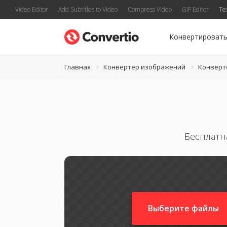
Video Editor
Add Subtitles to Video
Compress Video
GIF Editor
Te
Конвертироват
Главная
Конвертер изображений
Конверт
Бесплатн
Выберите файлы