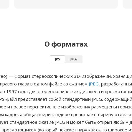
О форматах
JPS
JPEG
ereo) — формат стереоскопических 3D-изображений, хранящи
 правого глаза в одном файле со сжатием
JPEG
, разработанн
коло 1997 года для стереоскопических дисплеев и просмотрщи
JPS-файл представляет собой стандартный JPEG, содержащий
левое и правое перспективные изображения размещены гориз
ом кадре, а общая ширина вдвое превышает ширину отдельн
зует стандартное сжатие JPEG и может быть открыт любым J
 просмотрщиком (который покажет пару как одно широкое и