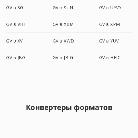
GV в SGI
GV в SUN
GV в UYVY
GV в VIFF
GV в XBM
GV в XPM
GV в XV
GV в XWD
GV в YUV
GV в JBG
GV в JBIG
GV в HEIC
Конвертеры форматов