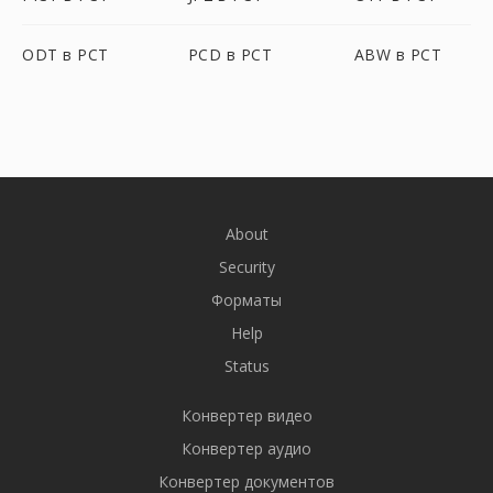
ODT в PCT
PCD в PCT
ABW в PCT
About
Security
Форматы
Help
Status
Конвертер видео
Конвертер аудио
Конвертер документов