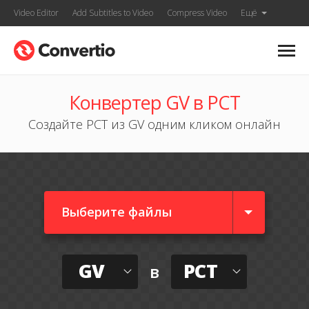
Video Editor
Add Subtitles to Video
Compress Video
Ещё
Конвертер GV в PCT
Создайте PCT из GV одним кликом онлайн
Выберите файлы
GV
PCT
в