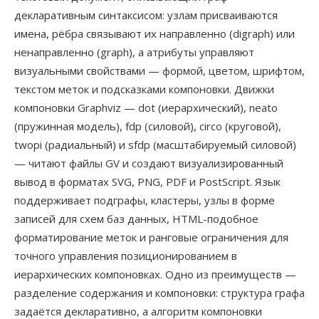
декларативным синтаксисом: узлам присваиваются
имена, рёбра связывают их направленно (digraph) или
ненаправленно (graph), а атрибуты управляют
визуальными свойствами — формой, цветом, шрифтом,
текстом меток и подсказками компоновки. Движки
компоновки Graphviz — dot (иерархический), neato
(пружинная модель), fdp (силовой), circo (круговой),
twopi (радиальный) и sfdp (масштабируемый силовой)
— читают файлы GV и создают визуализированный
вывод в форматах SVG, PNG, PDF и PostScript. Язык
поддерживает подграфы, кластеры, узлы в форме
записей для схем баз данных, HTML-подобное
форматирование меток и ранговые ограничения для
точного управления позиционированием в
иерархических компоновках. Одно из преимуществ —
разделение содержания и компоновки: структура графа
задаётся декларативно, а алгоритм компоновки