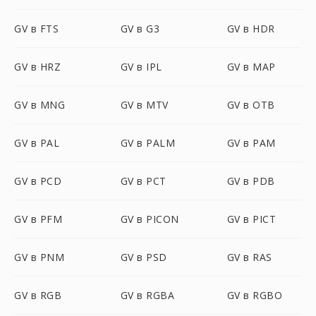
GV в FTS
GV в G3
GV в HDR
GV в HRZ
GV в IPL
GV в MAP
GV в MNG
GV в MTV
GV в OTB
GV в PAL
GV в PALM
GV в PAM
GV в PCD
GV в PCT
GV в PDB
GV в PFM
GV в PICON
GV в PICT
GV в PNM
GV в PSD
GV в RAS
GV в RGB
GV в RGBA
GV в RGBO