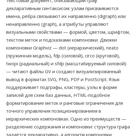
текстовый документ, описывающий граф
декларативным синтаксисом: узлам присваиваются
имена, рёбра связывают их направленно (digraph) или
ненаправленно (graph), а атрибуты управляют
визуальными свойствами — формой, цветом, шрифтом,
текстом меток и подсказками компоновки. Движки
компоновки Graphviz — dot (иерархический), neato
(пружинная модель), fdp (силовой), circo (круговой),
twopi (радиальный) и sfdp (масштабируемый силовой)
— читают файлы GV и создают визуализированный
вывод в форматах SVG, PNG, PDF и PostScript. Язык
поддерживает подграфы, кластеры, узлы в форме
записей для схем баз данных, HTML-подобное
форматирование меток и ранговые ограничения для
точного управления позиционированием в
иерархических компоновках. Одно из преимуществ —
разделение содержания и компоновки: структура графа
задаётся декларативно, а алгоритм компоновки