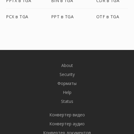
PPTX в TGA
BIN в TGA
CDR в TGA
PCX в TGA
PPT в TGA
OTF в TGA
About
Security
Форматы
Help
Status
Конвертер видео
Конвертер аудио
Конвертер документов