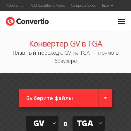
Video Editor
Add Subtitles to Video
Compress Video
Ещё
Конвертер GV в TGA
Плавный переход с GV на TGA — прямо в
браузере
Выберите файлы
GV
TGA
в