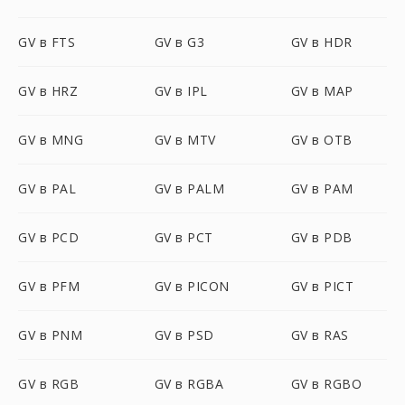
GV в FTS
GV в G3
GV в HDR
GV в HRZ
GV в IPL
GV в MAP
GV в MNG
GV в MTV
GV в OTB
GV в PAL
GV в PALM
GV в PAM
GV в PCD
GV в PCT
GV в PDB
GV в PFM
GV в PICON
GV в PICT
GV в PNM
GV в PSD
GV в RAS
GV в RGB
GV в RGBA
GV в RGBO