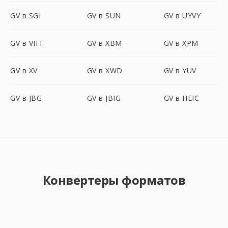
GV в SGI
GV в SUN
GV в UYVY
GV в VIFF
GV в XBM
GV в XPM
GV в XV
GV в XWD
GV в YUV
GV в JBG
GV в JBIG
GV в HEIC
Конвертеры форматов