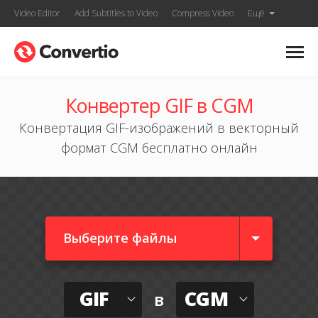
Video Editor
Add Subtitles to Video
Compress Video
Ещё
Конвертер GIF в CGM
Конвертация GIF-изображений в векторный
формат CGM бесплатно онлайн
Выберите файлы
GIF
CGM
в