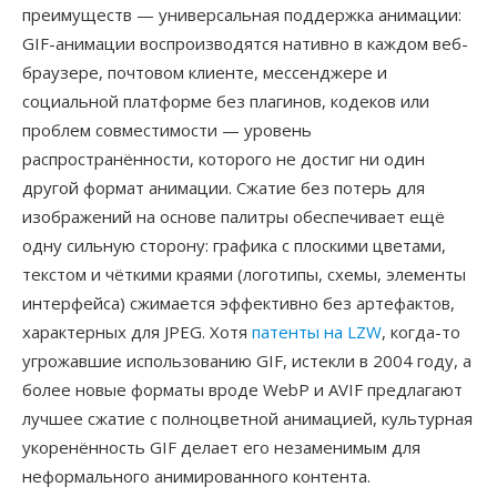
преимуществ — универсальная поддержка анимации:
GIF-анимации воспроизводятся нативно в каждом веб-
браузере, почтовом клиенте, мессенджере и
социальной платформе без плагинов, кодеков или
проблем совместимости — уровень
распространённости, которого не достиг ни один
другой формат анимации. Сжатие без потерь для
изображений на основе палитры обеспечивает ещё
одну сильную сторону: графика с плоскими цветами,
текстом и чёткими краями (логотипы, схемы, элементы
интерфейса) сжимается эффективно без артефактов,
характерных для JPEG. Хотя
патенты на LZW
, когда-то
угрожавшие использованию GIF, истекли в 2004 году, а
более новые форматы вроде WebP и AVIF предлагают
лучшее сжатие с полноцветной анимацией, культурная
укоренённость GIF делает его незаменимым для
неформального анимированного контента.