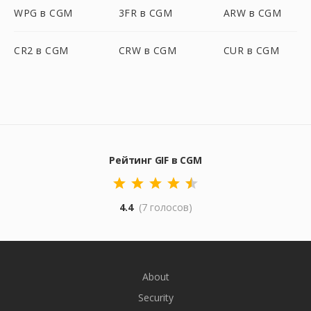
WPG в CGM
3FR в CGM
ARW в CGM
CR2 в CGM
CRW в CGM
CUR в CGM
Рейтинг GIF в CGM
4.4
(7 голосов)
About
Security