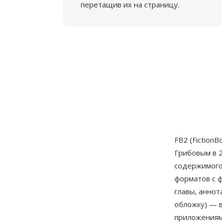
перетащив их на страницу.
FB2 (Fiction
Грибовым в 2
содержимого 
форматов с ф
главы, аннот
обложку) — 
приложениям