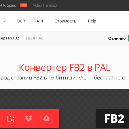
xt to Speech
Video Translator
ь
OCR
API
Стоимость
Help
Отлично
вертер FB2
FB2 в PAL
Конвертер FB2 в PAL
вод страниц FB2 в 16-битный PAL — бесплатно о
FB2