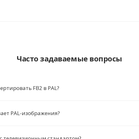
Часто задаваемые вопросы
ертировать FB2 в PAL?
вает PAL-изображения?
 с телевизионным стандартом?