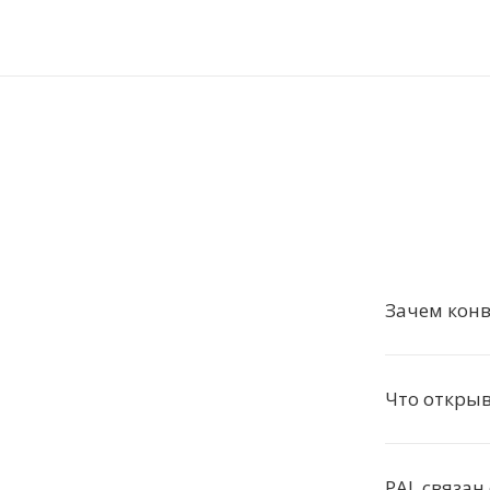
Зачем конв
Что откры
PAL связан