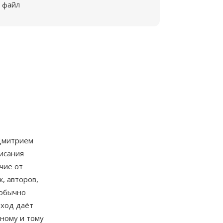
файл
 Дмитрием
исания
чие от
, авторов,
(обычно
дход даёт
ному и тому