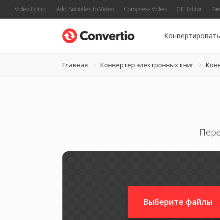
Video Editor
Add Subtitles to Video
Compress Video
GIF Editor
Te
Конвертироват
Главная
Конвертер электронных книг
Кон
Пере
Выберите файлы