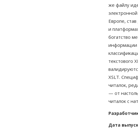
же файлу ид
электронной 
Европе, ста
и платформа
богатство м
информации —
классификаци
текстового X
валидируютс
XSLT. Специ
читалок, ред
— от настол
читалок с на
Разработчи
Дата выпус