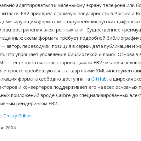
еально адаптироваться к маленькому экрану телефона или 
читалке. FB2 приобрёл огромную популярность в России и В
в доминирующим форматом на крупнейших русских цифровых
х распространения электронных книг. Существенное преим
етаданных: схема формата требует подробной библиографич
 автор, переводчик, позиция в серии, дата публикации и ж
я, что упрощает управление библиотекой и поиск. Основа в 
ML — ещё одна сильная сторона: файлы FB2 читаемы человек
я и просто преобразуются стандартными XML-инструментам
фикация формата свободно доступна на
GitHub
, а широкая эк
акторов и конвертеров поддерживает его на всех основных 
ьных приложений вроде Calibre до специализированных эле
тивным рендерингом FB2.
к
:
Dmitry Gribov
ка
: 2004