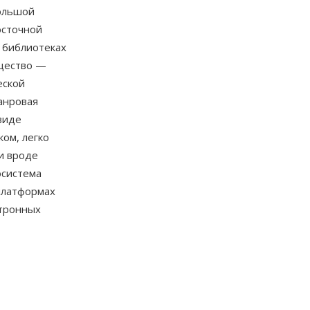
большой
осточной
 библиотеках
ущество —
еской
анровая
виде
ом, легко
и вроде
осистема
платформах
ктронных