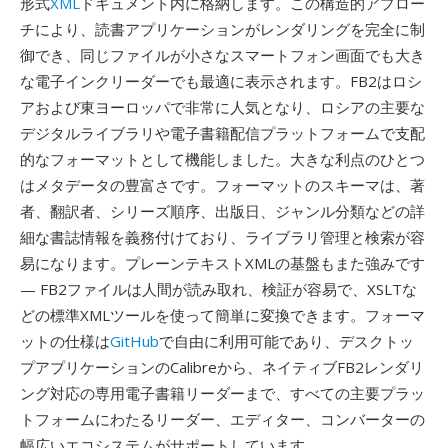
形式
XML
ドキュメント内に格納します。この構造的アプロー
チにより、読書アプリケーションがレンダリングを完全に制
御でき、同じファイルが小さなスマートフォン画面でも大き
な電子インクリーダーでも最適に表示されます。FB2はロシ
アおよび東ヨーロッパで非常に人気となり、ロシアの主要な
デジタルライブラリや電子書籍配信プラットフォームで支配
的なフォーマットとして機能しました。大きな利点のひとつ
はメタデータの豊富さです。フォーマットのスキーマは、著
者、翻訳者、シリーズ順序、出版日、ジャンル分類などの詳
細な書誌情報を義務付けており、ライブラリ管理と検索が容
易になります。プレーンテキストXMLの基盤もまた強みです
— FB2ファイルは人間が読み取れ、検証が容易で、XSLTな
どの標準XMLツールを使って簡単に変換できます。フォーマ
ットの仕様は
GitHub
で自由に利用可能であり、デスクトッ
プアプリケーションのCalibreから、ネイティブFB2レンダリ
ング対応の専用電子書籍リーダーまで、すべての主要プラッ
トフォームにわたるリーダー、エディター、コンバーターの
幅広いエコシステムがサポートしています。