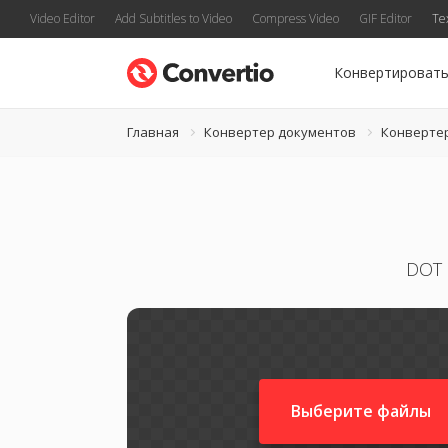
Video Editor
Add Subtitles to Video
Compress Video
GIF Editor
Te
Конвертироват
Главная
Конвертер документов
Конверте
DOT 
Выберите файлы