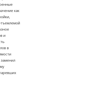
роенные
начение как
ройки,
еотъемлемой
азное
в и
сть
лов в
имости
заменил
ему
старевших