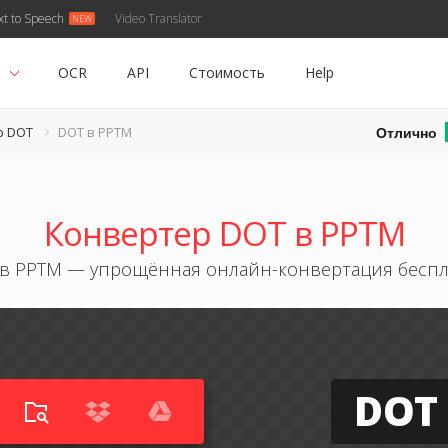
xt to Speech
Video Translator
ь
OCR
API
Стоимость
Help
Отлично
р DOT
DOT в PPTM
Конвертер DOT в PPTM
в PPTM — упрощённая онлайн-конвертация бесп
DOT