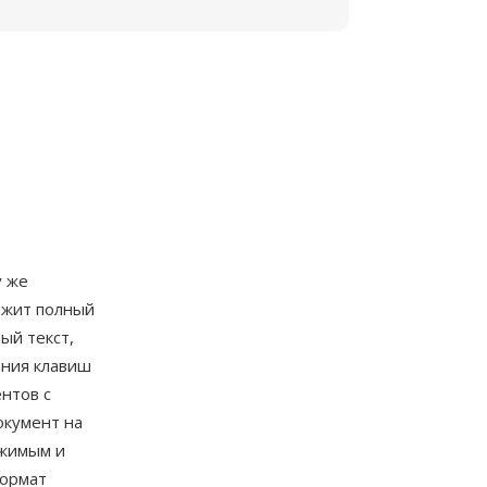
у же
ржит полный
ый текст,
ания клавиш
нтов с
окумент на
ржимым и
Формат