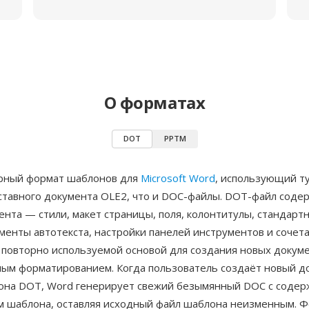
О форматах
DOT
PPTM
рный формат шаблонов для
Microsoft Word
, использующий т
оставного документа OLE2, что и DOC-файлы. DOT-файл соде
ента — стили, макет страницы, поля, колонтитулы, стандартн
менты автотекста, настройки панелей инструментов и сочет
повторно используемой основой для создания новых докуме
ым форматированием. Когда пользователь создаёт новый д
она DOT, Word генерирует свежий безымянный DOC с соде
 шаблона, оставляя исходный файл шаблона неизменным. 