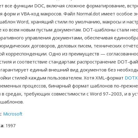
т все функции DOC, включая сложное форматирование, вст
я форм и VBA-код макросов. Файл Normal.dot имеет особое з
шаблон Word, хранящий стили по умолчанию, макросы и наст
 ко всем новым пустым документам. DOT-шаблоны стали н
оративного управления документами, обеспечивая единообр
юридических договоров, деловых писем, технических отчёто
ой корреспонденции. Одно из преимуществ — согласованно
стиля и соответствие стандартам: распространение DOT-фай
 гарантирует единый внешний вид документов без необход
ройки стилей каждым пользователем. Хотя XML-формат
DOTX
ременных процессов, бинарный формат шаблонов по-прежн
 в средах, требующих совместимости с Word 97–2003, и в у
 шаблонов.
к
:
Microsoft
ка
: 1997