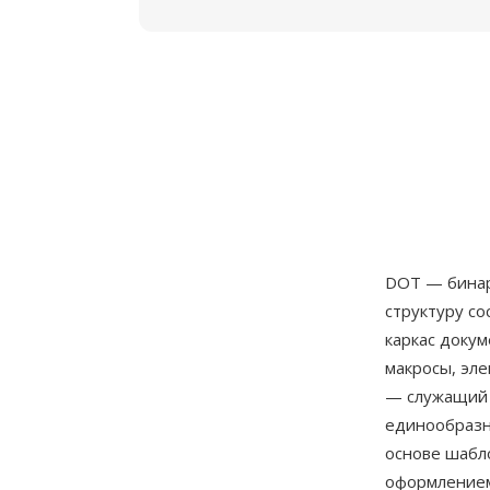
DOT — бина
структуру с
каркас докум
макросы, эле
— служащий 
единообразн
основе шабл
оформлением