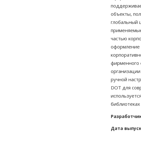
поддерживае
объекты, пол
глобальный 
применяемые
частью корп
оформление 
корпоративн
фирменного 
организации
ручной наст
DOT для сов
используется
библиотеках
Разработчи
Дата выпус