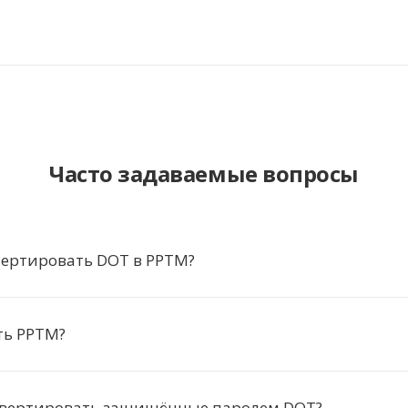
Часто задаваемые вопросы
вертировать DOT в PPTM?
ть PPTM?
вертировать защищённые паролем DOT?