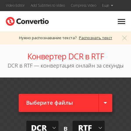
Video Editor
Add Subtitles to Video
Compress Video
Ещё
Нужно распознавание текста?
Распознать текст
Конвертер DCR в RTF
DCR в RTF — конвертация онлайн за секунды
Выберите файлы
DCR
RTF
в