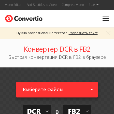
Video Editor
Add Subtitles to Video
Compress Video
Ещё
Нужно распознавание текста?
Распознать текст
Конвертер DCR в FB2
Быстрая конвертация DCR в FB2 в браузере
Выберите файлы
DCR
FB2
в