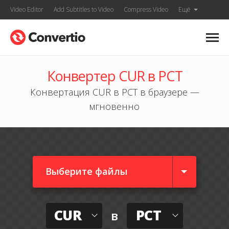
Video Editor
Add Subtitles to Video
Compress Video
Ещё
Конвертер CUR в PCT
Конвертация CUR в PCT в браузере —
мгновенно
Выберите файлы
CUR
PCT
в