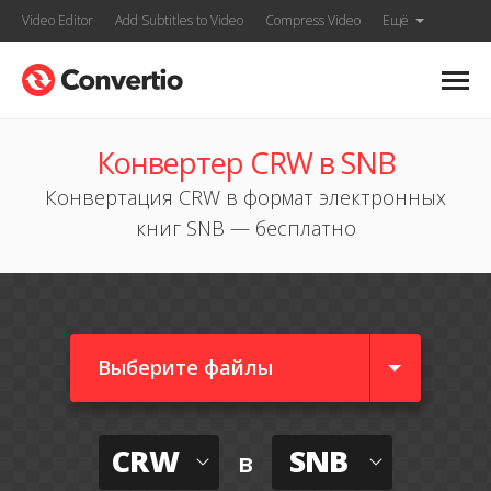
Video Editor
Add Subtitles to Video
Compress Video
Ещё
Конвертер CRW в SNB
Конвертация CRW в формат электронных
книг SNB — бесплатно
Выберите файлы
CRW
SNB
в