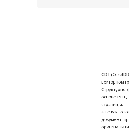
CDT (CorelD
векторном гр
Структурно 
основе RIFF
страницы, — 
а не как гот
документ, п
оригинальны