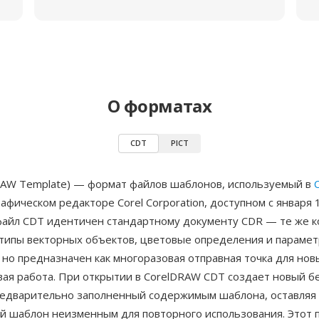
О форматах
CDT
PICT
RAW Template) — формат файлов шаблонов, используемый в
афическом редакторе Corel Corporation, доступном с января 
файл CDT идентичен стандартному документу CDR — те же к
, типы векторных объектов, цветовые определения и параме
но предназначен как многоразовая отправная точка для нов
овая работа. При открытии в CorelDRAW CDT создает новый 
редварительно заполненный содержимым шаблона, оставляя
й шаблон неизменным для повторного использования. Этот 