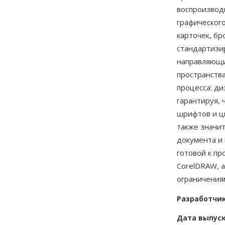
воспроизвод
графическог
карточек, бр
стандартизи
направляющи
пространств
процесса: д
гарантируя, 
шрифтов и ц
также значит
документа и 
готовой к пр
CorelDRAW, 
ограничениям
Разработчи
Дата выпус