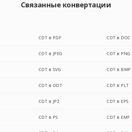
Связанные конвертации
CDT в PDF
CDT в DOC
CDT в JPEG
CDT в PNG
CDT в SVG
CDT в BMP
CDT в ODT
CDT в PLT
CDT в JP2
CDT в EPS
CDT в PS
CDT в EMF