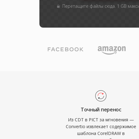
Перетащите файлы сюда. 1 GB мак
Точный перенос
Из CDT в PICT за мгновения —
Convertio извлекает содержимое
шаблона CorelDRAW в