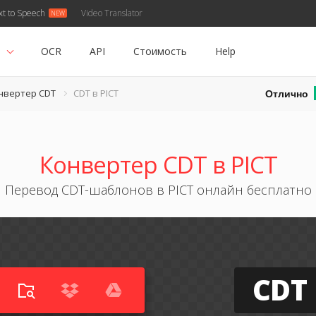
xt to Speech
Video Translator
ь
OCR
API
Стоимость
Help
Отлично
нвертер CDT
CDT в PICT
Конвертер CDT в PICT
Перевод CDT-шаблонов в PICT онлайн бесплатно
CDT