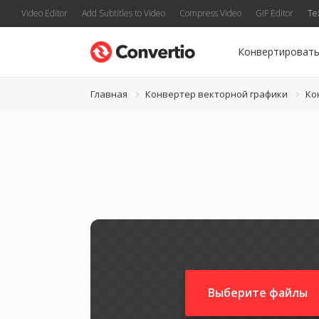
Video Editor
Add Subtitles to Video
Compress Video
GIF Editor
Te
Конвертироват
Главная
Конвертер векторной графики
Ко
Выберите файлы