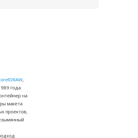
CorelDRAW
,
1989 года.
онтейнер на
тры макета
ых проектов,
безымянный
подход