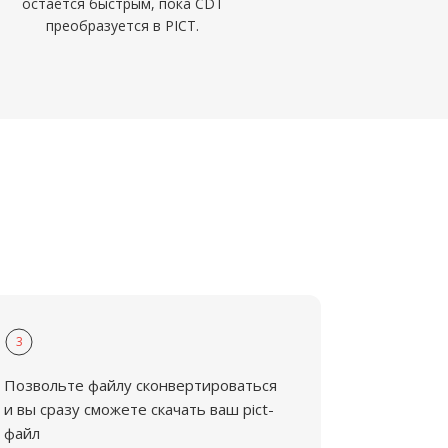
остаётся быстрым, пока CDT
преобразуется в PICT.
3
Позвольте файлу сконвертироваться
и вы сразу сможете скачать ваш pict-
файл