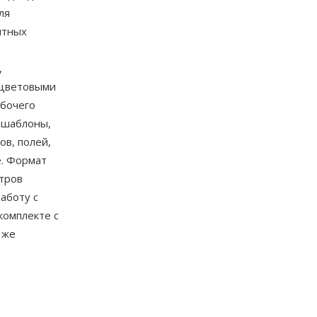
ля
итных
,
 цветовыми
абочего
 шаблоны,
ов, полей,
е. Формат
тров
аботу с
комплекте с
 же