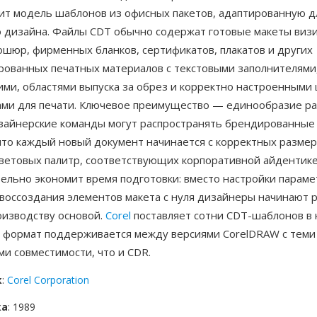
ит модель шаблонов из офисных пакетов, адаптированную д
о дизайна. Файлы CDT обычно содержат готовые макеты виз
ошюр, фирменных бланков, сертификатов, плакатов и других
рованных печатных материалов с текстовыми заполнителями
ми, областями выпуска за обрез и корректно настроенными
ами для печати. Ключевое преимущество — единообразие р
изайнерские команды могут распространять брендированные
что каждый новый документ начинается с корректных размер
ветовых палитр, соответствующих корпоративной айдентик
ельно экономит время подготовки: вместо настройки параме
воссоздания элементов макета с нуля дизайнеры начинают р
оизводству основой.
Corel
поставляет сотни CDT-шаблонов в 
а формат поддерживается между версиями CorelDRAW с теми
и совместимости, что и CDR.
к
:
Corel Corporation
ка
: 1989