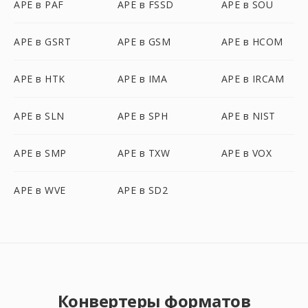
APE в PAF
APE в FSSD
APE в SOU
APE в GSRT
APE в GSM
APE в HCOM
APE в HTK
APE в IMA
APE в IRCAM
APE в SLN
APE в SPH
APE в NIST
APE в SMP
APE в TXW
APE в VOX
APE в WVE
APE в SD2
Конвертеры форматов