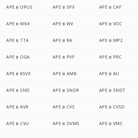
APE в OPUS
APE в SPX
APE в CAF
APE в W64
APE в WV
APE в VOC
APE в TTA
APE в RA
APE в MP2
APE в OGA
APE в PVF
APE в PRC
APE в 8SVX
APE в AMB
APE в AU
APE в SND
APE в SNDR
APE в SNDT
APE в AVR
APE в CVS
APE в CVSD
APE в CVU
APE в DVMS
APE в VMS