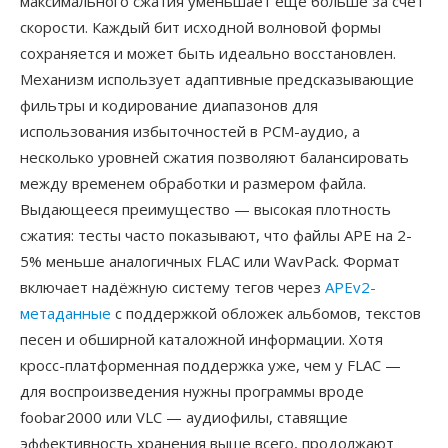
максимального сжатия уменьшает ещё больше за счёт
скорости. Каждый бит исходной волновой формы
сохраняется и может быть идеально восстановлен.
Механизм использует адаптивные предсказывающие
фильтры и кодирование диапазонов для
использования избыточностей в PCM-аудио, а
несколько уровней сжатия позволяют балансировать
между временем обработки и размером файла.
Выдающееся преимущество — высокая плотность
сжатия: тесты часто показывают, что файлы APE на 2-
5% меньше аналогичных FLAC или WavPack. Формат
включает надёжную систему тегов через
APEv2-
метаданные
с поддержкой обложек альбомов, текстов
песен и обширной каталожной информации. Хотя
кросс-платформенная поддержка уже, чем у FLAC —
для воспроизведения нужны программы вроде
foobar2000 или VLC — аудиофилы, ставящие
эффективность хранения выше всего, продолжают