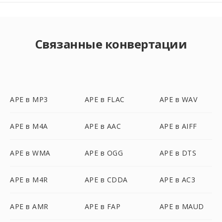
Связанные конвертации
APE в MP3
APE в FLAC
APE в WAV
APE в M4A
APE в AAC
APE в AIFF
APE в WMA
APE в OGG
APE в DTS
APE в M4R
APE в CDDA
APE в AC3
APE в AMR
APE в FAP
APE в MAUD