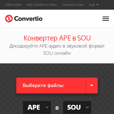
Video Editor
Add Subtitles to Video
Compress Video
Ещё
Конвертер APE в SOU
Декодируйте APE-аудио в звуковой формат
SOU онлайн
Выберите файлы
APE
SOU
в