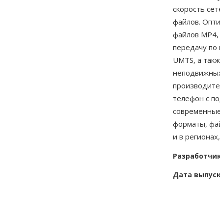
скорость сет
файлов. Опт
файлов MP4,
передачу по
UMTS, а такж
неподвижных
производите
телефон с п
современные
форматы, фа
и в регионах
Разработчи
Дата выпус