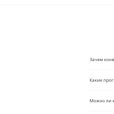
Зачем конв
Какие про
Можно ли к