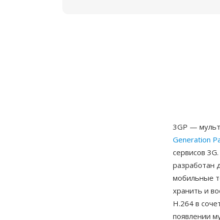
3GP — мульт
Generation Pa
сервисов 3G.
разработан 
мобильные т
хранить и в
H.264 в соче
появлении му