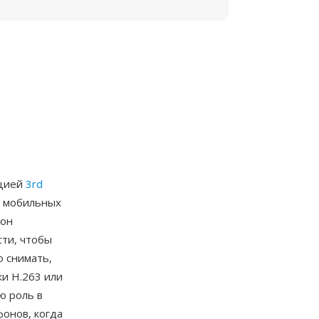
ацией
3rd
я мобильных
 он
сти, чтобы
 снимать,
и H.263 или
ю роль в
онов, когда