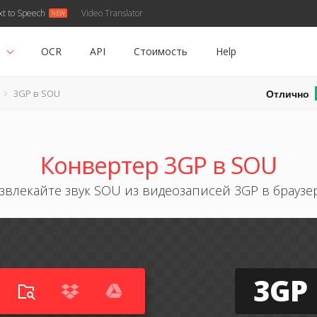
xt to Speech
Video Translator
ь
OCR
API
Стоимость
Help
Отлично
3GP в SOU
Конвертер 3GP в SOU
звлекайте звук SOU из видеозаписей 3GP в браузе
3GP