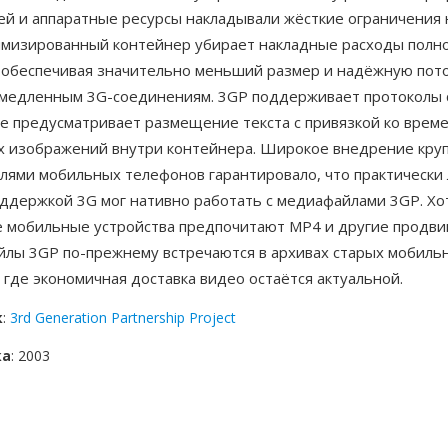
ей и аппаратные ресурсы накладывали жёсткие ограничения 
имизированный контейнер убирает накладные расходы пол
 обеспечивая значительно меньший размер и надёжную пот
 медленным 3G-соединениям. 3GP поддерживает протоколы
е предусматривает размещение текста с привязкой ко време
 изображений внутри контейнера. Широкое внедрение кр
лями мобильных телефонов гарантировало, что практически
оддержкой 3G мог нативно работать с медиафайлами 3GP. Хо
 мобильные устройства предпочитают MP4 и другие продв
йлы 3GP по-прежнему встречаются в архивах старых мобиль
, где экономичная доставка видео остаётся актуальной.
к
:
3rd Generation Partnership Project
ка
: 2003