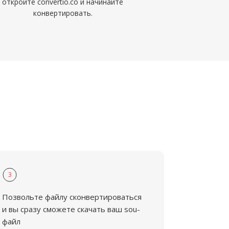
откройте convertio.co и начинайте
конвертировать.
3
Позвольте файлу сконвертироваться
и вы сразу сможете скачать ваш sou-
файл