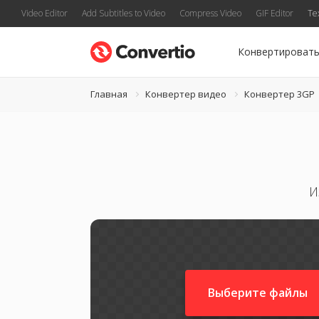
Video Editor
Add Subtitles to Video
Compress Video
GIF Editor
Te
Конвертироват
Главная
Конвертер видео
Конвертер 3GP
И
Выберите файлы