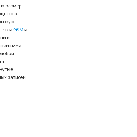
на размер
ноценных
оковую
 сетей
GSM
и
ни и
упнейшими
 любой
тя
инутые
ных записей