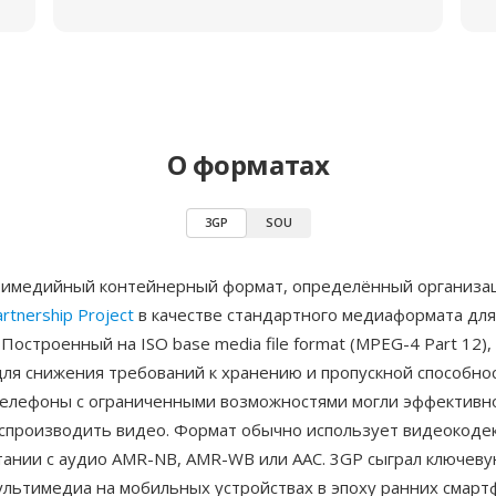
О форматах
3GP
SOU
имедийный контейнерный формат, определённый организ
rtnership Project
в качестве стандартного медиаформата дл
 Построенный на ISO base media file format (MPEG-4 Part 12),
для снижения требований к хранению и пропускной способно
елефоны с ограниченными возможностями могли эффективно
оспроизводить видео. Формат обычно использует видеокодек
тании с аудио AMR-NB, AMR-WB или AAC. 3GP сыграл ключеву
льтимедиа на мобильных устройствах в эпоху ранних смартф