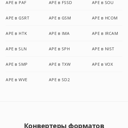
APE в PAF
APE в FSSD
APE в SOU
APE в GSRT
APE в GSM
APE в HCOM
APE в HTK
APE в IMA
APE в IRCAM
APE в SLN
APE в SPH
APE в NIST
APE в SMP
APE в TXW
APE в VOX
APE в WVE
APE в SD2
Конвертеры форматов