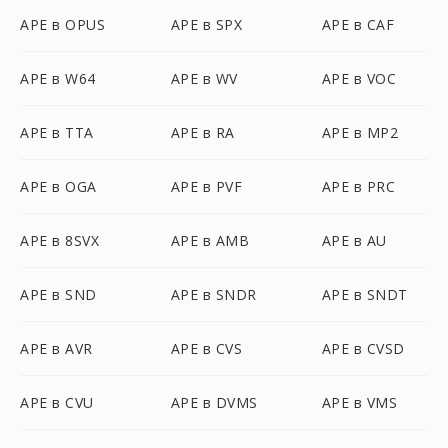
APE в OPUS
APE в SPX
APE в CAF
APE в W64
APE в WV
APE в VOC
APE в TTA
APE в RA
APE в MP2
APE в OGA
APE в PVF
APE в PRC
APE в 8SVX
APE в AMB
APE в AU
APE в SND
APE в SNDR
APE в SNDT
APE в AVR
APE в CVS
APE в CVSD
APE в CVU
APE в DVMS
APE в VMS