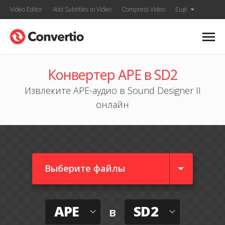
Video Editor
Add Subtitles to Video
Compress Video
Ещё
Конвертер APE в SD2
Извлеките APE-аудио в Sound Designer II
онлайн
Выберите файлы
APE
SD2
в