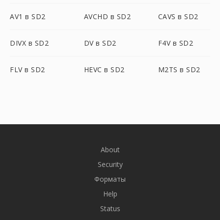
AV1 в SD2
AVCHD в SD2
CAVS в SD2
DIVX в SD2
DV в SD2
F4V в SD2
FLV в SD2
HEVC в SD2
M2TS в SD2
About
Security
Форматы
Help
Status