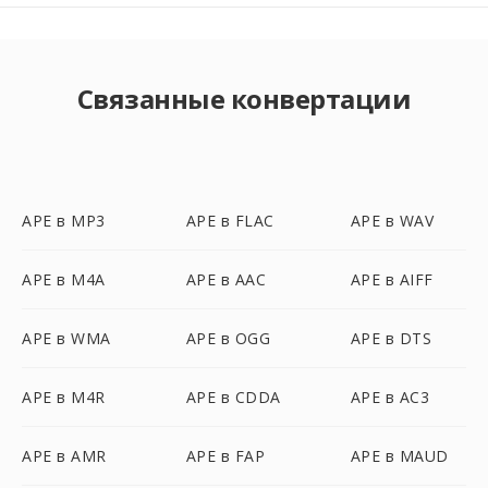
Связанные конвертации
APE в MP3
APE в FLAC
APE в WAV
APE в M4A
APE в AAC
APE в AIFF
APE в WMA
APE в OGG
APE в DTS
APE в M4R
APE в CDDA
APE в AC3
APE в AMR
APE в FAP
APE в MAUD