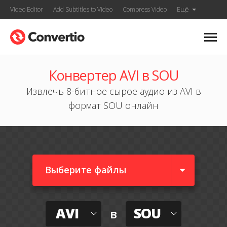
Video Editor
Add Subtitles to Video
Compress Video
Ещё
Конвертер AVI в SOU
Извлечь 8-битное сырое аудио из AVI в
формат SOU онлайн
Выберите файлы
AVI
SOU
в