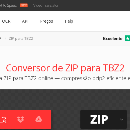
xt to Speech
Video Translator
OCR
API
Preços
Help
Excelente
P
ZIP para TBZ2
Conversor de ZIP para TBZ2
a ZIP para TBZ2 online — compressão bzip2 eficiente e 
ZIP