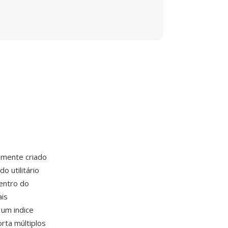
lmente criado
 utilitário
entro do
ais
 um indice
rta múltiplos