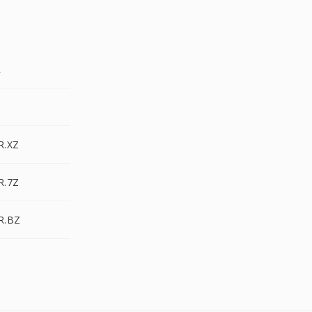
R
J
R.XZ
R.7Z
R.BZ