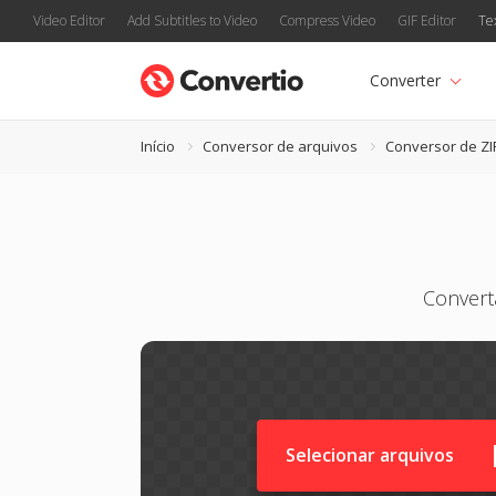
Video Editor
Add Subtitles to Video
Compress Video
GIF Editor
Te
Converter
Início
Conversor de arquivos
Conversor de ZI
Convert
Selecionar arquivos