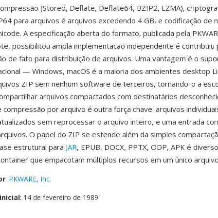
mpressão (Stored, Deflate, Deflate64, BZIP2, LZMA), criptograf
64 para arquivos é arquivos excedendo 4 GB, e codificação de
icode. A especificação aberta do formato, publicada pela PKWA
ote, possibilitou ampla implementacao independente é contribuiu 
ão de fato para distribuição de arquivos. Uma vantagem é o supo
acional — Windows, macOS é a maioria dos ambientes desktop L
uivos ZIP sem nenhum software de terceiros, tornando-o a esco
ompartilhar arquivos compactados com destinatários desconheci
e compressão por arquivo é outra força chave: arquivos individu
atualizados sem reprocessar o arquivo inteiro, e uma entrada co
arquivos. O papel do ZIP se estende além da simples compactaç
ase estrutural para
JAR
, EPUB, DOCX, PPTX, ODP, APK é diverso
ontainer que empacotam múltiplos recursos em um único arquivo
or
:
PKWARE, Inc.
nicial
: 14 de fevereiro de 1989