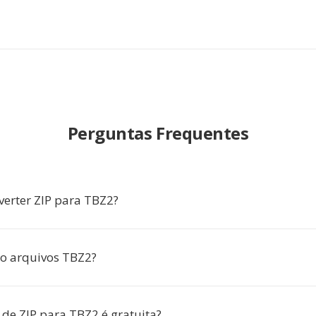
Perguntas Frequentes
verter ZIP para TBZ2?
o arquivos TBZ2?
 de ZIP para TBZ2 é gratuita?