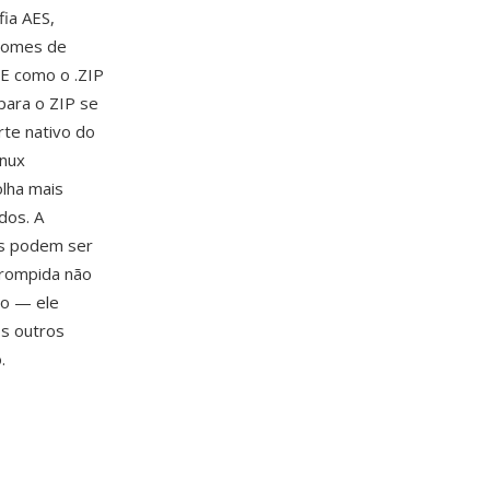
ia AES,
 nomes de
RE como o .ZIP
para o ZIP se
rte nativo do
inux
lha mais
dos. A
ais podem ser
rrompida não
ão — ele
s outros
.