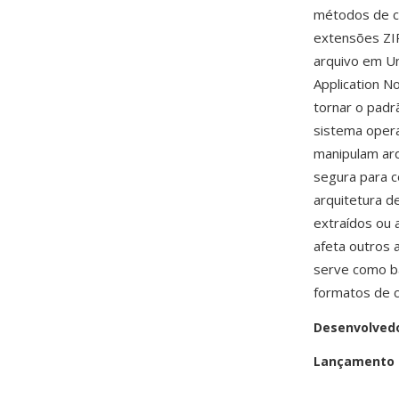
métodos de co
extensões ZIP
arquivo em Un
Application N
tornar o padr
sistema oper
manipulam arq
segura para c
arquitetura d
extraídos ou 
afeta outros 
serve como b
formatos de c
Desenvolved
Lançamento i