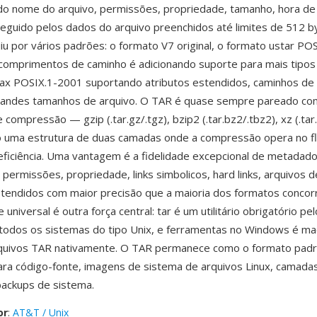
do nome do arquivo, permissões, propriedade, tamanho, hora de
eguido pelos dados do arquivo preenchidos até limites de 512 b
iu por vários padrões: o formato V7 original, o formato ustar PO
omprimentos de caminho é adicionando suporte para mais tipos 
pax POSIX.1-2001 suportando atributos estendidos, caminhos d
 grandes tamanhos de arquivo. O TAR é quase sempre pareado c
compressão — gzip (.tar.gz/.tgz), bzip2 (.tar.bz2/.tbz2), xz (.tar
 uma estrutura de duas camadas onde a compressão opera no flu
ficiência. Uma vantagem é a fidelidade excepcional de metadad
permissões, propriedade, links simbolicos, hard links, arquivos d
stendidos com maior precisão que a maioria dos formatos concor
e universal é outra força central: tar é um utilitário obrigatório pe
todos os sistemas do tipo Unix, e ferramentas no Windows é m
quivos TAR nativamente. O TAR permanece como o formato pad
para código-fonte, imagens de sistema de arquivos Linux, camada
backups de sistema.
or
:
AT&T / Unix