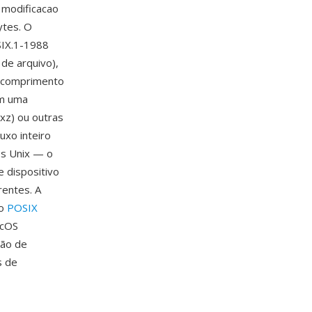
 modificacao
ytes. O
SIX.1-1988
de arquivo),
e comprimento
om uma
.xz) ou outras
xo inteiro
os Unix — o
e dispositivo
rentes. A
lo
POSIX
acOS
rão de
s de