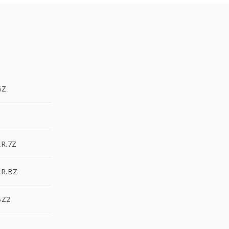
GZ
Z
AR.7Z
AR.BZ
BZ2