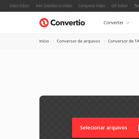
Video Editor
Add Subtitles to Video
Compress Video
GIF Editor
Te
Converter
Início
Conversor de arquivos
Conversor de T
Selecionar arquivos