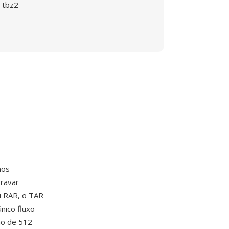
tbz2
os
gravar
u RAR, o TAR
nico fluxo
ho de 512