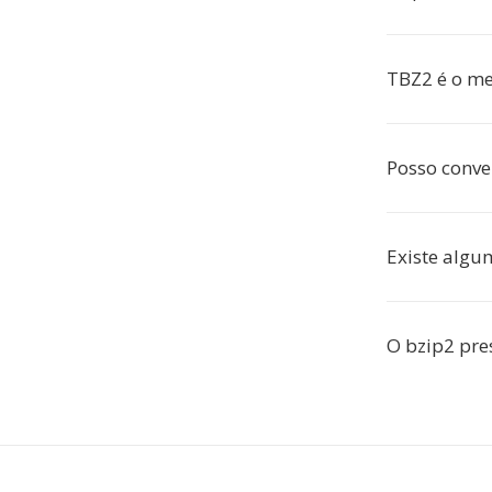
TBZ2 é o m
Posso conve
Existe algu
O bzip2 pre