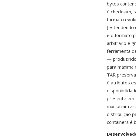
bytes conten
é checksum, s
formato evolu
(estendendo c
e o formato 
arbitrario é
ferramenta de 
— produzindo
para máxima e
TAR preserva 
é atributos e
disponibilidad
presente em 
manipulam ar
distribuição 
containers é 
Desenvolved