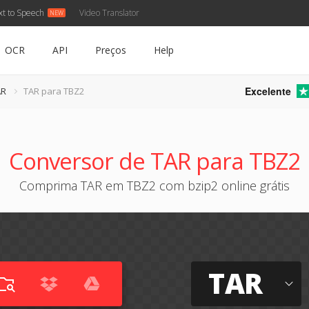
xt to Speech
Video Translator
OCR
API
Preços
Help
Excelente
AR
TAR para TBZ2
Conversor de TAR para TBZ2
Comprima TAR em TBZ2 com bzip2 online grátis
TAR