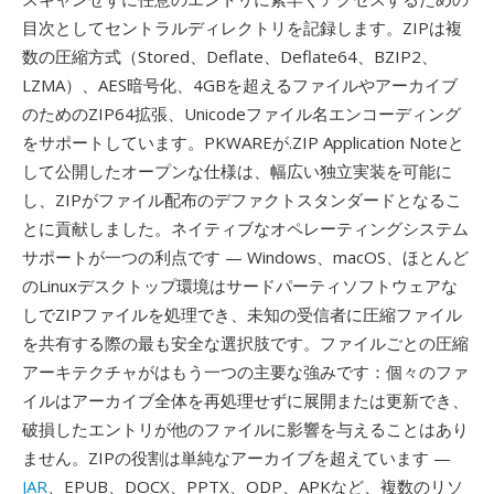
目次としてセントラルディレクトリを記録します。ZIPは複
数の圧縮方式（Stored、Deflate、Deflate64、BZIP2、
LZMA）、AES暗号化、4GBを超えるファイルやアーカイブ
のためのZIP64拡張、Unicodeファイル名エンコーディング
をサポートしています。PKWAREが.ZIP Application Noteと
して公開したオープンな仕様は、幅広い独立実装を可能に
し、ZIPがファイル配布のデファクトスタンダードとなるこ
とに貢献しました。ネイティブなオペレーティングシステム
サポートが一つの利点です — Windows、macOS、ほとんど
のLinuxデスクトップ環境はサードパーティソフトウェアな
しでZIPファイルを処理でき、未知の受信者に圧縮ファイル
を共有する際の最も安全な選択肢です。ファイルごとの圧縮
アーキテクチャがはもう一つの主要な強みです：個々のファ
イルはアーカイブ全体を再処理せずに展開または更新でき、
破損したエントリが他のファイルに影響を与えることはあり
ません。ZIPの役割は単純なアーカイブを超えています —
JAR
、EPUB、DOCX、PPTX、ODP、APKなど、複数のリソ