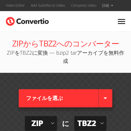
Video Editor
Add Subtitles to Video
Compress Video
詳細
ZIPからTBZ2へのコンバーター
ZIPをTBZ2に変換 — bzip2 tarアーカイブを無料作
成
ファイルを選ぶ
ZIP
TBZ2
に