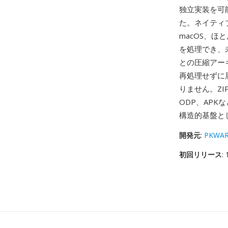
独立実装を可
た。ネイティブ
macOS、ほ
を処理でき、
との圧縮アー
再処理せずに
りません。Z
ODP、AP
構造的基盤と
開発元
:
PKWARE
初回リリース
: