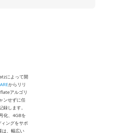
atzによって開
ARE
からリリ
ateアルゴリ
ャンせずに任
記録します。
S暗号化、4GBを
ーディングをサポ
な仕様は、幅広い