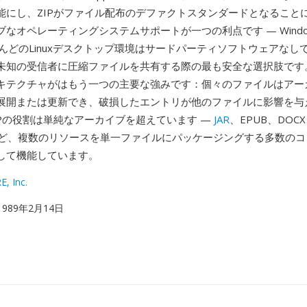
能にし、ZIPがファイル配布のデファクトスタンダードとなること
なオペレーティングシステムサポートが一つの利点です — Windo
とんどのLinuxデスクトップ環境はサードパーティソフトウェアなしで
未知の受信者に圧縮ファイルを共有する際の最も安全な選択肢です
キテクチャがはもう一つの主要な強みです：個々のファイルはアー
展開または更新でき、破損したエントリが他のファイルに影響を与
IPの役割は単純なアーカイブを超えています —
JAR
、EPUB、DOCX
Kなど、複数のリソースを単一ファイルにパッケージングする多数の
して機能しています。
, Inc.
 1989年2月14日