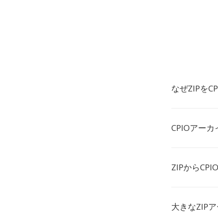
なぜZIPをC
CPIOアー
ZIPからCP
大きなZIP