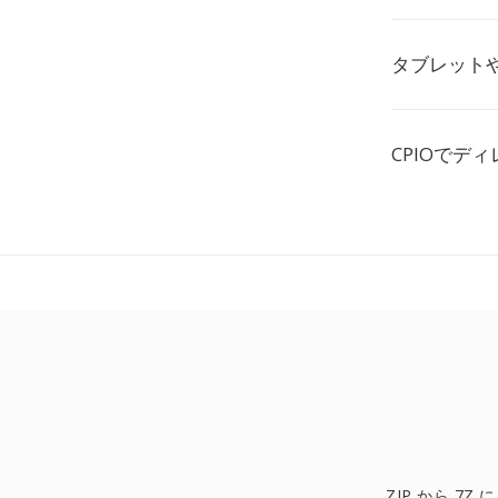
タブレット
CPIOでデ
ZIP から 7Z に