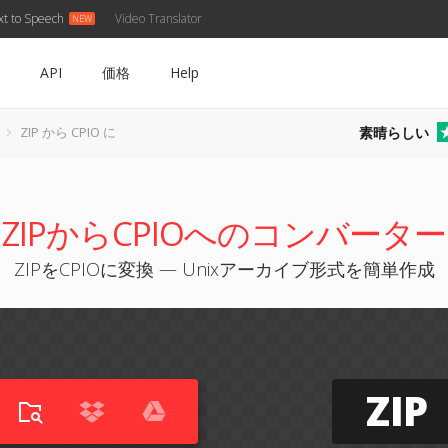
xt to Speech
Video Translator
API
価格
Help
素晴らしい
ZIP から CPIO に
ZIPからCPIOへのコンバーター
ZIPをCPIOに変換 — Unixアーカイブ形式を簡単作成
ZIP