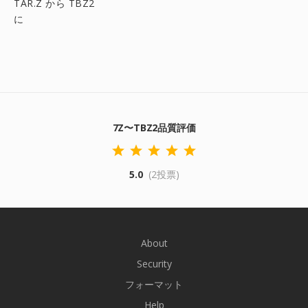
TAR.Z から TBZ2
に
7Z〜TBZ2品質評価
5.0
(2投票)
About
Security
フォーマット
Help