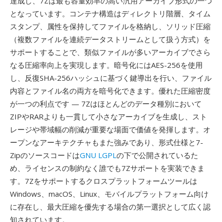
達成し、7Zは最も容量効率の高い汎用アーカイブ形式の一つ
となっています。コンテナ構造はディレクトリ階層、タイム
スタンプ、属性を保持してファイルを格納し、ソリッド圧縮
（複数ファイルを連続データストリームとして扱う方式）を
サポートすることで、類似ファイルが多いアーカイブでさら
なる圧縮率向上を実現します。暗号化にはAES-256を使用
し、反復SHA-256ハッシュに基づく鍵導出を行い、ファイル
内容とファイル名の両方を暗号化できます。優れた圧縮密度
が一つの利点です — 7Zはほとんどのデータ種別において
ZIPやRARよりも一貫して小さなアーカイブを生成し、スト
レージや帯域幅の削減が重要な場面で価値を発揮します。オ
ープンなアーキテクチャもまた強みであり、形式仕様と7-
Zipのソースコードは
GNU LGPL
の下で公開されているた
め、ライセンスの制約なく誰でも7Zサポートを実装できま
す。7Zをサポートするクロスプラットフォームツールは
Windows、macOS、Linux、モバイルプラットフォーム向け
に存在し、最大圧縮を優先する場合の第一選択として広く認
知されています。