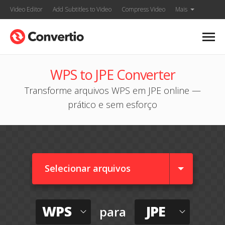
Video Editor
Add Subtitles to Video
Compress Video
Mais
WPS to JPE Converter
Transforme arquivos WPS em JPE online —
prático e sem esforço
Selecionar arquivos
WPS
JPE
para