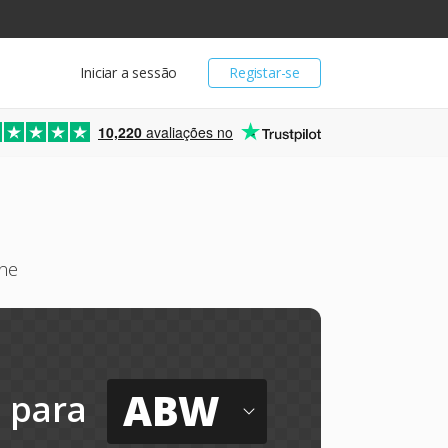
Iniciar a sessão
Registar-se
10,220
avaliações no
ne
ABW
para