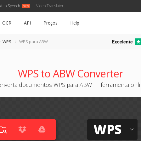
xt to Speech
Video Translator
OCR
API
Preços
Help
Excelente
de WPS
WPS para ABW
WPS to ABW Converter
onverta documentos WPS para ABW — ferramenta onli
WPS