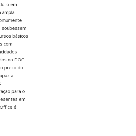
ando-o em
a ampla
 comumente
ão soubessem
ursos básicos
as com
acidades
ados no DOC.
do preco do
capaz a
s
ração para o
presentes em
Office é