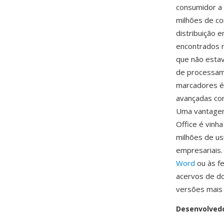
consumidor a 
milhões de c
distribuição
encontrados 
que não esta
de processame
marcadores é
avançadas com
Uma vantagem 
Office é vinh
milhões de u
empresariais
Word
ou às f
acervos de do
versões mais 
Desenvolved