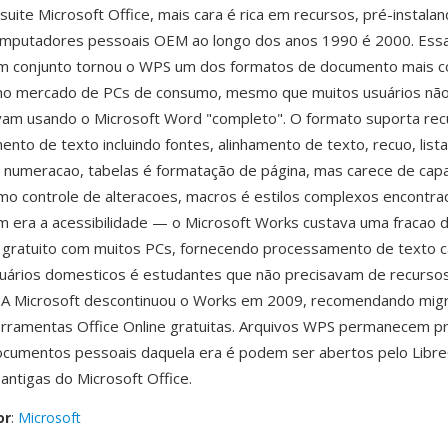
suite Microsoft Office, mais cara é rica em recursos, pré-instal
omputadores pessoais OEM ao longo dos anos 1990 é 2000. Ess
 em conjunto tornou o WPS um dos formatos de documento mais
no mercado de PCs de consumo, mesmo que muitos usuários n
vam usando o Microsoft Word "completo". O formato suporta rec
nto de texto incluindo fontes, alinhamento de texto, recuo, list
 numeracao, tabelas é formatação de página, mas carece de cap
o controle de alteracoes, macros é estilos complexos encontr
era a acessibilidade — o Microsoft Works custava uma fracao 
a gratuito com muitos PCs, fornecendo processamento de texto 
suários domesticos é estudantes que não precisavam de recurso
. A Microsoft descontinuou o Works em 2009, recomendando mig
erramentas Office Online gratuitas. Arquivos WPS permanecem 
cumentos pessoais daquela era é podem ser abertos pelo Libre
antigas do Microsoft Office.
or
:
Microsoft