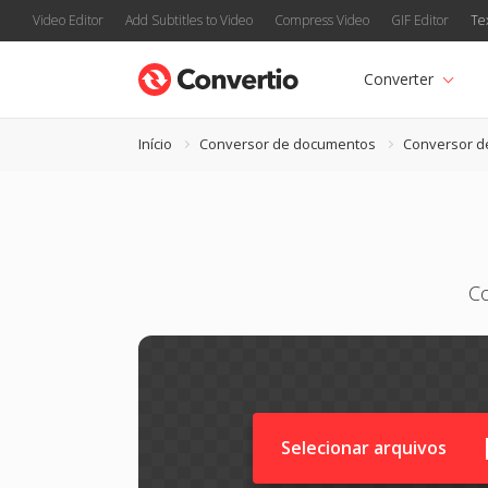
Video Editor
Add Subtitles to Video
Compress Video
GIF Editor
Te
Converter
Início
Conversor de documentos
Conversor 
C
Selecionar arquivos