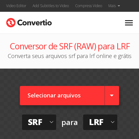
Video Editor
Add Subtitles to Video
Compress Video
Mais
Conversor de SRF (RAW) para LRF
Converta seus arquivos srf para lrf online e grátis
Selecionar arquivos
SRF
LRF
para