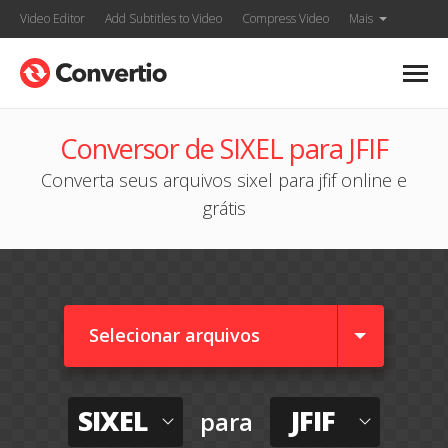
Video Editor
Add Subtitles to Video
Compress Video
Mais
Conversor de SIXEL para JFIF
Converta seus arquivos sixel para jfif online e
grátis
Selecionar arquivos
SIXEL
JFIF
para