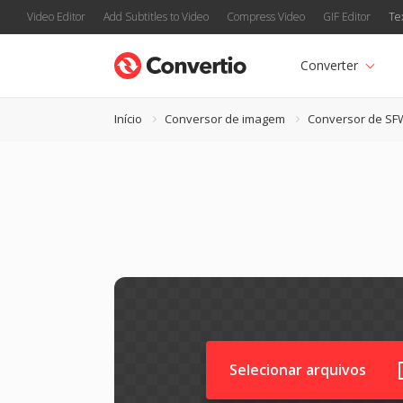
Video Editor
Add Subtitles to Video
Compress Video
GIF Editor
Te
Converter
Início
Conversor de imagem
Conversor de SF
Selecionar arquivos