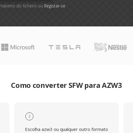
 máximo do ficheiro ou
Registar-se
Como converter SFW para AZW3
2
Escolha azw3 ou qualquer outro formato