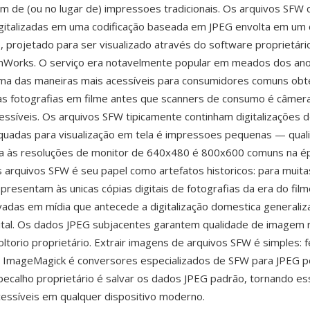
m de (ou no lugar de) impressoes tradicionais. Os arquivos SFW 
igitalizadas em uma codificação baseada em JPEG envolta em um
, projetado para ser visualizado através do software proprietár
lmWorks. O serviço era notavelmente popular em meados dos an
ma das maneiras mais acessíveis para consumidores comuns ob
uas fotografias em filme antes que scanners de consumo é câmera
ssíveis. Os arquivos SFW tipicamente continham digitalizações 
uadas para visualização em tela é impressoes pequenas — qual
ara às resoluções de monitor de 640x480 é 800x600 comuns na é
arquivos SFW é seu papel como artefatos historicos: para muitas
presentam às unicas cópias digitais de fotografias da era do fil
adas em mídia que antecede a digitalização domestica generaliz
gital. Os dados JPEG subjacentes garantem qualidade de imagem 
oltorio proprietário. Extrair imagens de arquivos SFW é simples:
, ImageMagick é conversores especializados de SFW para JPEG
ecalho proprietário é salvar os dados JPEG padrão, tornando es
cessíveis em qualquer dispositivo moderno.