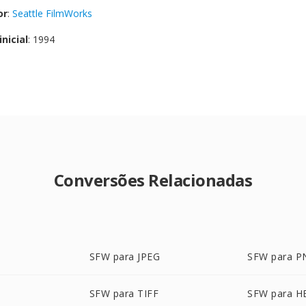
or
:
Seattle FilmWorks
nicial
: 1994
Conversões Relacionadas
SFW para JPEG
SFW para P
SFW para TIFF
SFW para H