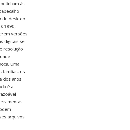
continham às
 cabecalho
io de desktop
os 1990,
terem versões
s digitais se
de resolução
idade
poca. Uma
 famílias, os
me dos anos
ada é a
razoável
 ferramentas
 podem
ses arquivos