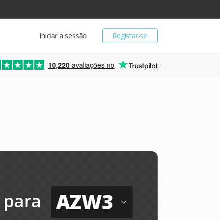
Iniciar a sessão
Registar-se
10,220
avaliações no
AZW3
para