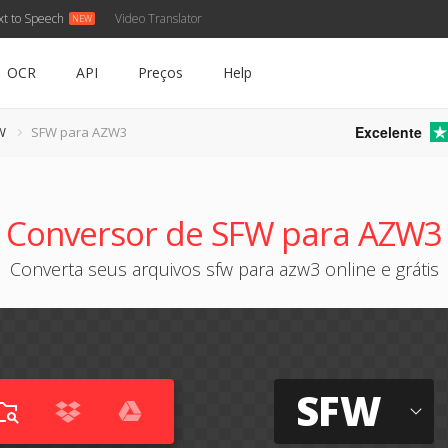
xt to Speech
Video Translator
OCR
API
Preços
Help
Excelente
W
SFW para AZW3
Conversor de SFW para AZW3
Converta seus arquivos sfw para azw3 online e grátis
SFW