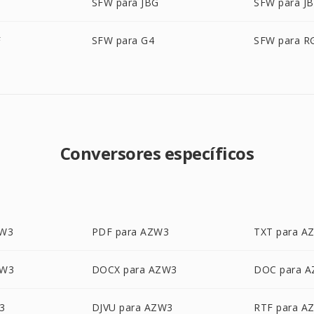
SFW para JBG
SFW para JB
F
SFW para G4
SFW para R
Conversores específicos
ZW3
PDF para AZW3
TXT para A
ZW3
DOCX para AZW3
DOC para 
3
DJVU para AZW3
RTF para A