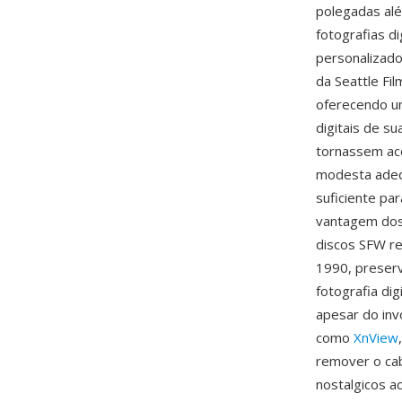
polegadas alé
fotografias d
personalizado
da Seattle Fi
oferecendo u
digitais de s
tornassem ace
modesta adeq
suficiente p
vantagem dos 
discos SFW re
1990, preserv
fotografia di
apesar do inv
como
XnView
remover o cab
nostalgicos a