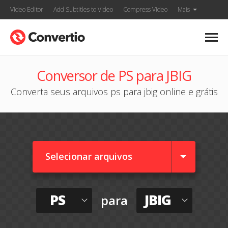
Video Editor
Add Subtitles to Video
Compress Video
Mais
Conversor de PS para JBIG
Converta seus arquivos ps para jbig online e grátis
Selecionar arquivos
PS
JBIG
para