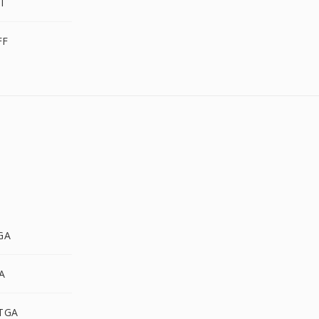
I
FF
GA
A
 TGA