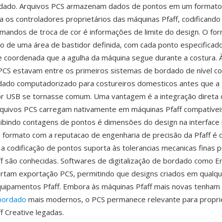
rdado. Arquivos PCS armazenam dados de pontos em um formato 
a os controladores proprietários das máquinas Pfaff, codificand
mandos de troca de cor é informações de limite do design. O fo
o de uma área de bastidor definida, com cada ponto especifica
 coordenada que a agulha da máquina segue durante a costura. 
PCS estavam entre os primeiros sistemas de bordado de nível c
ado computadorizado para costureiros domesticos antes que a 
or USB se tornasse comum. Uma vantagem é a integração direta
quivos PCS carregam nativamente em máquinas Pfaff compatíve
ibindo contagens de pontos é dimensões do design na interface 
 formato com a reputacao de engenharia de precisão da Pfaff é 
 a codificação de pontos suporta às tolerancias mecanicas finas p
f são conhecidas. Softwares de digitalização de bordado como E
rtam exportação PCS, permitindo que designs criados em qualqu
quipamentos Pfaff. Embora às máquinas Pfaff mais novas tenham
bordado
mais modernos, o PCS permanece relevante para propri
f Creative legadas.