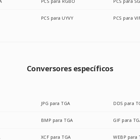
A
PCS para RGBO
PCS para SG
PCS para UYVY
PCS para VI
Conversores específicos
JPG para TGA
DDS para T
BMP para TGA
GIF para TG
A
XCF para TGA
WEBP para