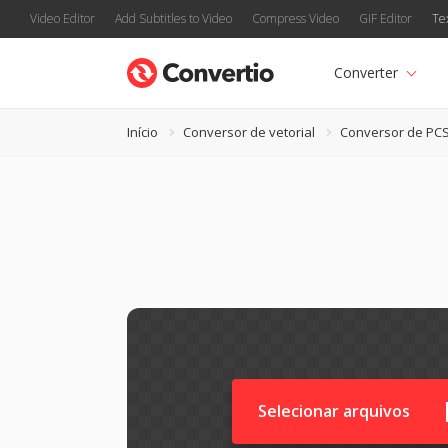
Video Editor
Add Subtitles to Video
Compress Video
GIF Editor
Te
Converter
Início
Conversor de vetorial
Conversor de PC
Selecionar arquivos