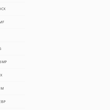
OCX
WMF
G
WBMP
CX
BM
EBP