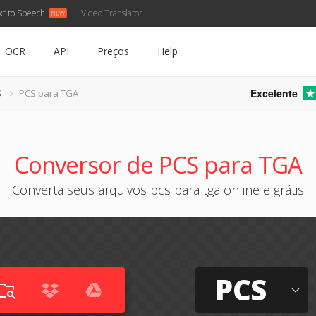
xt to Speech
Video Translator
OCR
API
Preços
Help
Excelente
S
PCS para TGA
Conversor de PCS para TGA
Converta seus arquivos pcs para tga online e grátis
PCS