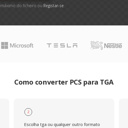
 máximo do ficheiro ou
Registar-se
Como converter PCS para TGA
2
Escolha tga ou qualquer outro formato