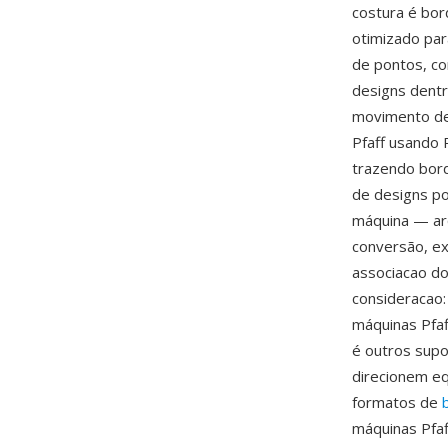
costura é bo
otimizado par
de pontos, co
designs dentr
movimento de
Pfaff usando 
trazendo bord
de designs p
máquina — ar
conversão, ex
associacao do
consideracao:
máquinas Pfaf
é outros supo
direcionem e
formatos de
máquinas Pfaf