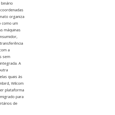
binário
o coordenadas
rmato organiza
do como um
Às máquinas
onsumidor,
transferência
 com a
is sem
integrada. A
outra
elas quais às
mbird, Wilcom
er plataforma
 migrado para
etários de