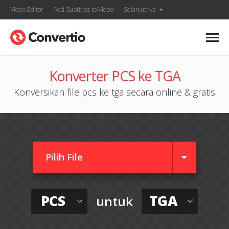
Video Editor
Add Subtitles to Video
Selanjutnya
Konverter PCS ke TGA
Konversikan file pcs ke tga secara online & gratis
Pilih File
PCS
TGA
untuk