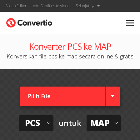
Video Editor
Add Subtitles to Video
Selanjutnya
Konverter PCS ke MAP
Konversikan file pcs ke map secara online & gratis
Pilih File
PCS
MAP
untuk