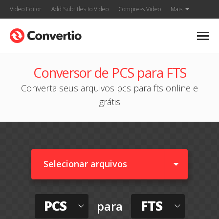
Video Editor
Add Subtitles to Video
Compress Video
Mais
Conversor de PCS para FTS
Converta seus arquivos pcs para fts online e
grátis
Selecionar arquivos
PCS
FTS
para