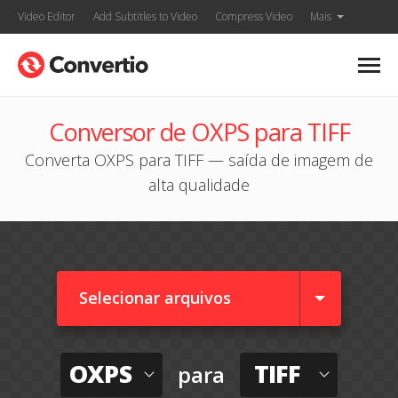
Video Editor
Add Subtitles to Video
Compress Video
Mais
Conversor de OXPS para TIFF
Converta OXPS para TIFF — saída de imagem de
alta qualidade
Selecionar arquivos
OXPS
TIFF
para