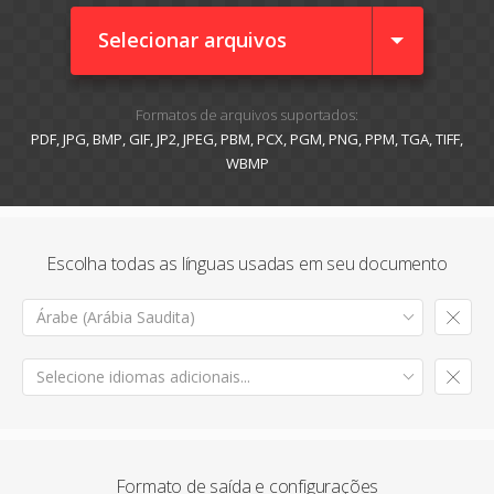
Selecionar arquivos
Formatos de arquivos suportados:
PDF, JPG, BMP, GIF, JP2, JPEG, PBM, PCX, PGM, PNG, PPM, TGA, TIFF,
WBMP
Escolha todas as línguas usadas em seu documento
Árabe (Arábia Saudita)
Selecione idiomas adicionais...
Formato de saída e configurações