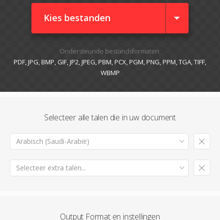
Kies bestanden
Ondersteunde bestandsformaten:
PDF, JPG, BMP, GIF, JP2, JPEG, PBM, PCX, PGM, PNG, PPM, TGA, TIFF,
WBMP
Selecteer alle talen die in uw document
Arabisch (Saudi-Arabië)
Selecteer extra talen...
Output Format en instellingen