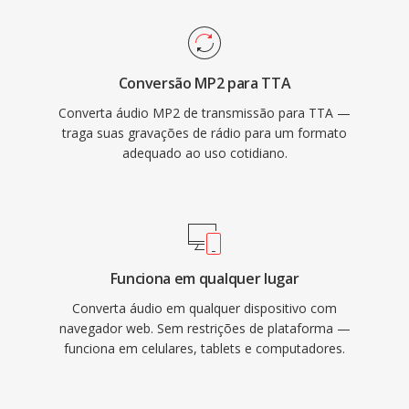
uma vantagem prática sobre alguns formatos
lossless concorrentes. A implementacao de
referência de código aberto é distribuida sob a
Conversão MP2 para TTA
GNU GPL, encorajando adoção pela
Converta áudio MP2 de transmissão para TTA —
comunidade é integracoes de terceiros.
traga suas gravações de rádio para um formato
Embora codecs mais recentes como FLAC
adequado ao uso cotidiano.
tenham capturado uma fatia maior do cenário
de áudio sem perdas, o TTA contínua servindo
usuários que valorizam sua simplicidade é
compressão transparente.
Funciona em qualquer lugar
Converta áudio em qualquer dispositivo com
navegador web. Sem restrições de plataforma —
funciona em celulares, tablets e computadores.