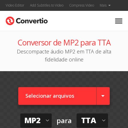
Video Editor
Add Subtitles to Video
Compress Video
Mais
Conversor de MP2 para TTA
Descompacte áudio MP2 em TTA de alta
fidelidade online
Selecionar arquivos
MP2
TTA
para