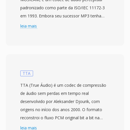
padronizado como parte da ISO/IEC 11172-3
em 1993. Embora seu sucessor MP3 tenha
capturado os holofotes do consumidor, o MP2
leia mais
conquistou um nicho duravel em transmissoes
profissionais que mantém até hoje. O codec
divide o áudio em 32 sub-bandas por meio de
um banco de filtros polifasico, aplica um
modelo psicoacustico para determinar limiares
de mascaramento é, em seguida, quantiza é
TTA
codifica cada sub-banda com Huffman.
TTA (True Áudio) é um codec de compressão
Implantacoes de transmissão típicas usam
de áudio sem perdas em tempo real
192-384 kbps para estéreo, produzindo
desenvolvido por Aleksander Djourik, com
qualidade transparente com menor
origens no início dos anos 2000. O formato
complexidade de codificador é melhor
reconstroi o fluxo PCM original bit a bit na
resiliencia a erros que a Layer III. Essas
decodificação, garantindo que nenhum detalhe
leia mais
propriedades explicam por que a televisão