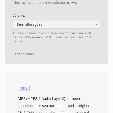
informações podem ser encontradas na
wiki
.
Volume:
Sem alterações
Ajuste o volume do áudio selecionando um número de
decibéis. Por exemplo, -10 dB diminui o volume em 10
decibéis.
Redefinir tudo
MP2
MP2 (MPEG-1 Áudio Layer II), também
conhecido por seu nome de projeto original
MUSICAM, e um codec de áudio perceptual