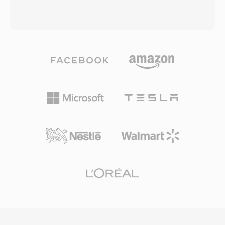
sonico se perca durante o armazenamento ou
DVB, o rádio digital DAB é o padrão de
transferência. O TTA lida com áudio de
filmadora HDV todos determinam ou preferem
qualidade de CD padrão, bem como conteúdo
MP2. A latencia do codificador também é mais
de alta resolução com amostras de até 32 bits
curta, uma característica importante para
inteiros, tornando-o adequado tanto para
transmissoes ao vivo onde a sincronizacao
audicao cotidiana quanto para arquivamento
labial é relevante. Três vantagens mantém o
profissional. A velocidade de processamento é
MP2 pertinente décadas após a padronizacao:
uma das forcas definidoras do TTA — o codec
degradação graciosa sob erros de transmissão
alcança codificação é decodificação rápidas
vital para sinais over-the-air, atraso mínimo de
sem demandas pesadas de CPU, mantendo-o
codificação adequado para cadeias de
leve mesmo em hardware mais antigo. A
transmissão em tempo real é aceitacao
estrutura do arquivo suporta tags de
regulatoria enraizada em estruturas de
metadados ID3v1, ID3v2 e APEv2, para que
transmissão europeias é asiaticas.
informações de faixa é arte de álbum viajem
com o áudio. Suporte de hardware apareceu
em vários players portáteis, dando ao TTA