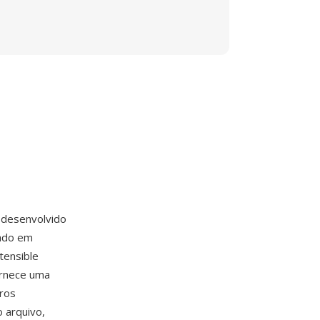
 desenvolvido
ado em
tensible
ornece uma
eros
o arquivo,