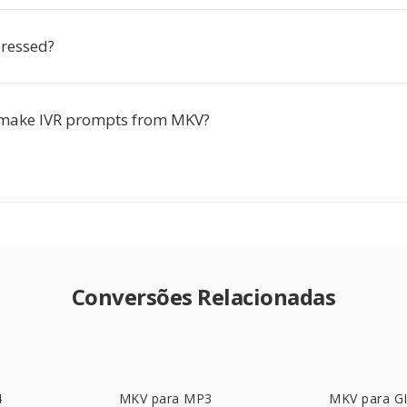
ressed?
 make IVR prompts from MKV?
Conversões Relacionadas
4
MKV para MP3
MKV para G