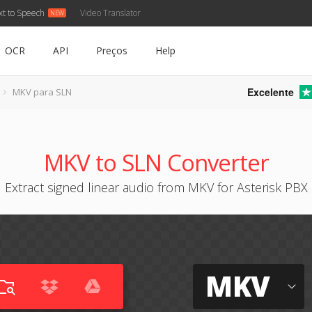
xt to Speech
Video Translator
OCR
API
Preços
Help
Excelente
MKV para SLN
MKV to SLN Converter
Extract signed linear audio from MKV for Asterisk PBX
MKV