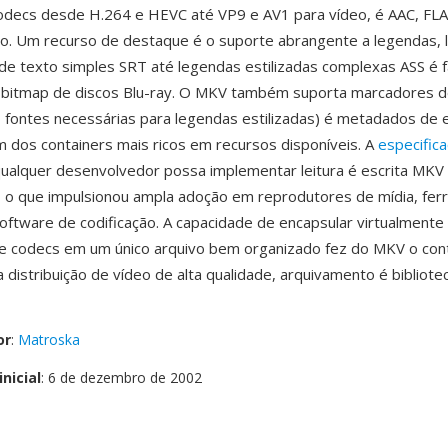
odecs desde H.264 e HEVC até VP9 e AV1 para vídeo, é AAC, FLA
o. Um recurso de destaque é o suporte abrangente a legendas, 
e texto simples SRT até legendas estilizadas complexas ASS é 
bitmap de discos Blu-ray. O MKV também suporta marcadores de
fontes necessárias para legendas estilizadas) é metadados de 
 dos containers mais ricos em recursos disponíveis. A
especific
ualquer desenvolvedor possa implementar leitura é escrita MKV
, o que impulsionou ampla adoção em reprodutores de mídia, fe
oftware de codificação. A capacidade de encapsular virtualmente
e codecs em um único arquivo bem organizado fez do MKV o con
 distribuição de vídeo de alta qualidade, arquivamento é bibliote
or
:
Matroska
nicial
: 6 de dezembro de 2002