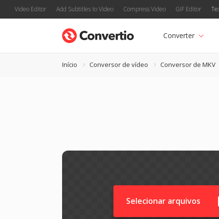
Video Editor
Add Subtitles to Video
Compress Video
GIF Editor
Te
Converter
Início
Conversor de vídeo
Conversor de MKV
Selecionar arquivos