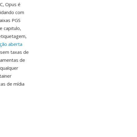
C, Opus é
lidando com
faixas PGS
 capitulo,
etiquetagem,
ação aberta
 sem taxas de
rramentas de
 qualquer
tainer
cas de mídia