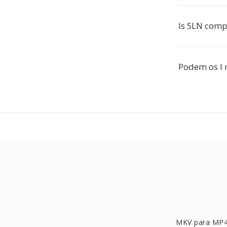
Is SLN comp
Podem os I
MKV para MP