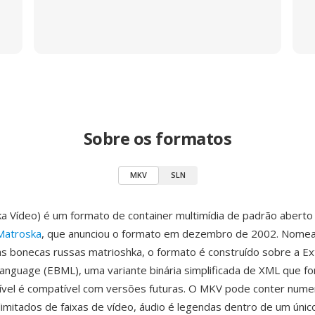
Sobre os formatos
MKV
SLN
 Vídeo) é um formato de container multimídia de padrão aberto
Matroska
, que anunciou o formato em dezembro de 2002. Nome
bonecas russas matrioshka, o formato é construído sobre a Ex
anguage (EBML), uma variante binária simplificada de XML que f
xível é compatível com versões futuras. O MKV pode conter num
ilimitados de faixas de vídeo, áudio é legendas dentro de um únic