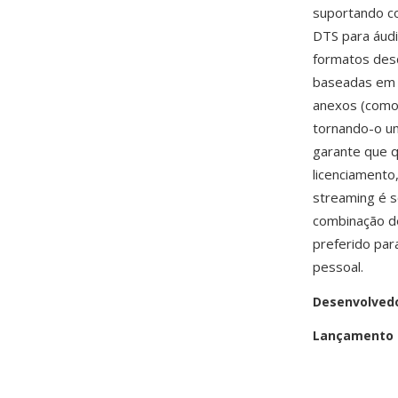
suportando c
DTS para áudi
formatos desd
baseadas em 
anexos (como 
tornando-o um
garante que q
licenciamento
streaming é s
combinação d
preferido para
pessoal.
Desenvolved
Lançamento i