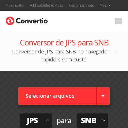
Video Editor
Add Subtitles to Video
Compress Video
Mais
Conversor de JPS para SNB
Conversor de JPS para SNB no navegador —
rapido e sem custo
Selecionar arquivos
JPS
SNB
para