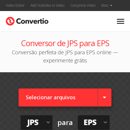
Video Editor
Add Subtitles to Video
Compress Video
Mais
Conversor de JPS para EPS
Conversão perfeita de JPS para EPS online —
experimente grátis
Selecionar arquivos
JPS
EPS
para